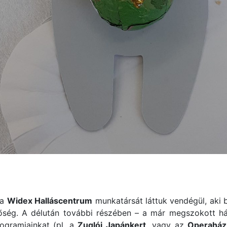
 a
Widex Halláscentrum
munkatársát láttuk vendégül, aki b
etőség. A délután további részében – a már megszokott há
ogramjainkat (pl. a
Zuglói Japánkert,
vagy az
Operaház