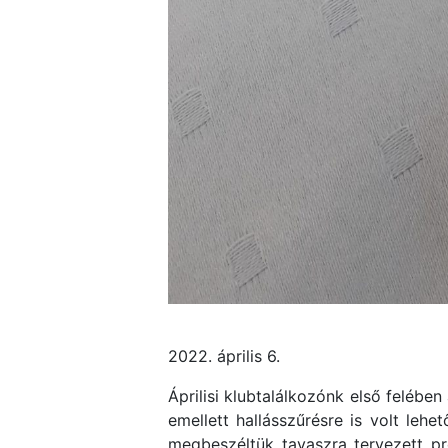
2022. április 6.
Áprilisi klubtalálkozónk első felében
emellett hallásszűrésre is volt leh
megbeszéltük tavaszra tervezett pr