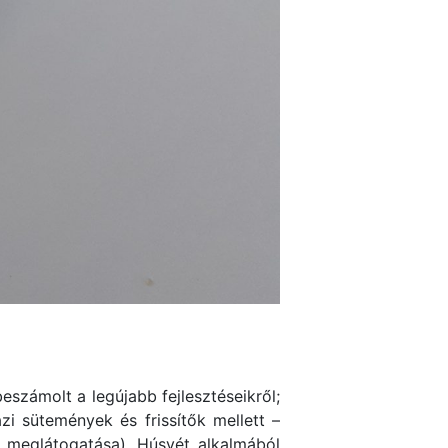
eszámolt a legújabb fejlesztéseikről;
zi sütemények és frissítők mellett –
meglátogatása). Húsvét alkalmából