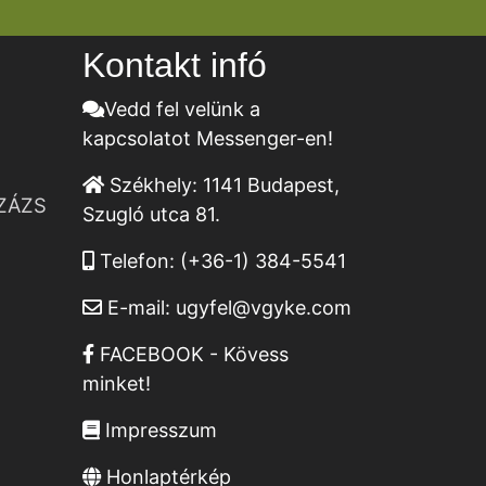
Kontakt infó
Vedd fel velünk a
kapcsolatot Messenger-en!
Székhely:
1141 Budapest,
ZÁZS
Szugló utca 81.
Telefon:
(+36-1) 384-5541
E-mail:
ugyfel@vgyke.com
FACEBOOK - Kövess
minket!
Impresszum
Honlaptérkép