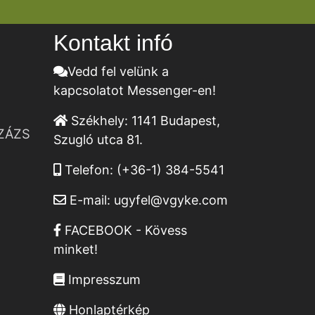
Kontakt infó
Vedd fel velünk a
kapcsolatot Messenger-en!
Székhely:
1141 Budapest,
ZÁZS
Szugló utca 81.
Telefon:
(+36-1) 384-5541
E-mail:
ugyfel@vgyke.com
FACEBOOK - Kövess
minket!
Impresszum
Honlaptérkép