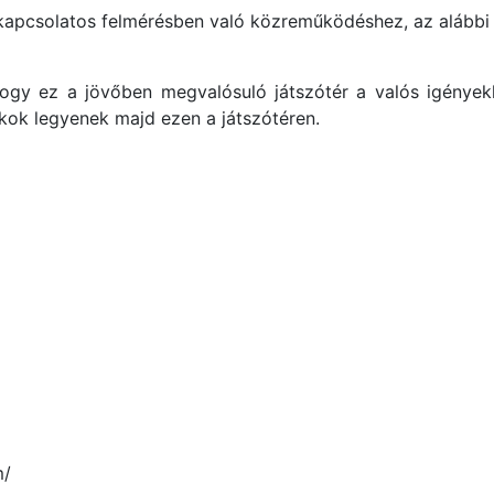
l kapcsolatos felmérésben való közreműködéshez, az alábbi 
 hogy ez a jövőben megvalósuló játszótér a valós igények
ékok legyenek majd ezen a játszótéren.
m/