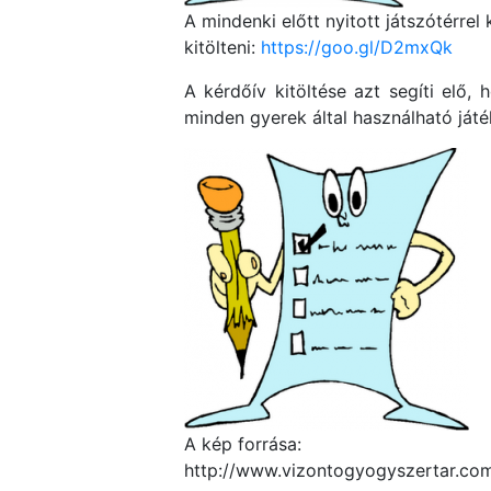
A mindenki előtt nyitott játszótérre
kitölteni:
https://goo.gl/D2mxQk
A kérdőív kitöltése azt segíti elő,
minden gyerek által használható ját
A kép forrása:
http://www.vizontogyogyszertar.co