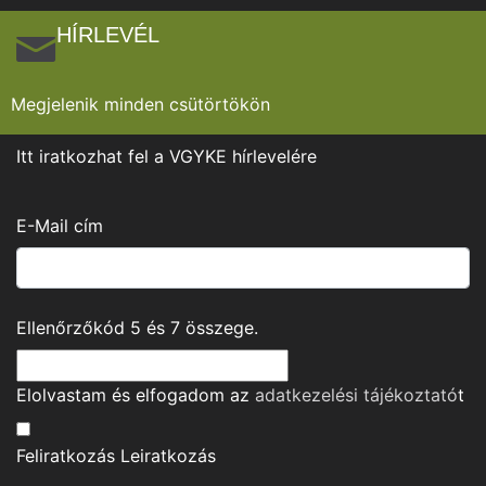
HÍRLEVÉL
Megjelenik minden csütörtökön
Itt iratkozhat fel a VGYKE hírlevelére
E-Mail cím
Ellenőrzőkód
5
és
7
összege.
Elolvastam és elfogadom az
adatkezelési tájékoztató
t
Feliratkozás
Leiratkozás