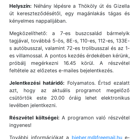
Helyszín:
Néhány lépésre a Thököly út és Gizella
út kereszteződésétől, egy magánlakás tágas és
kényelmes nappalijában.
Megközelíthető: a 7-es buszcsalád bármelyik
tagjával, továbbá 5-ös, 8E-s, 110-es, 112-es, 133E-
s autóbusszal, valamint 72-es trolibusszal és az 1-
es villamossal. A pontos kezdés érdekében kérünk,
próbálj megérkezni 16.45 körül. A részvétel
feltétele az előzetes e-mailes bejelentkezés.
Jelentkezési határidő:
Folyamatos. Értsd ezalatt
azt, hogy az aktuális programot megelőző
csütörtök este 20.00 óráig lehet elektronikus
levélben jelentkezni.
Részvétel költségei:
A programon való részvétel
ingyenes!
További információkat a
bieber.m@freemail.hu
e-