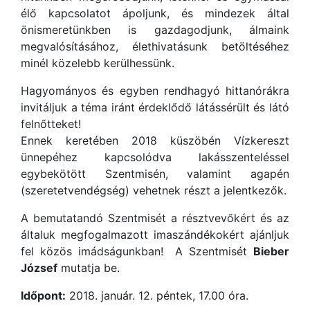
élő kapcsolatot ápoljunk, és mindezek által
önismeretünkben is gazdagodjunk, álmaink
megvalósításához, élethivatásunk betöltéséhez
minél közelebb kerülhessünk.
Hagyományos és egyben rendhagyó hittanórákra
invitáljuk a téma iránt érdeklődő látássérült és látó
felnőtteket!
Ennek keretében 2018 küszöbén Vízkereszt
ünnepéhez kapcsolódva lakásszenteléssel
egybekötött Szentmisén, valamint agapén
(szeretetvendégség) vehetnek részt a jelentkezők.
A bemutatandó Szentmisét a résztvevőkért és az
általuk megfogalmazott imaszándékokért ajánljuk
fel közös imádságunkban! A Szentmisét
Bieber
József
mutatja be.
Időpont:
2018. január. 12. péntek, 17.00 óra.