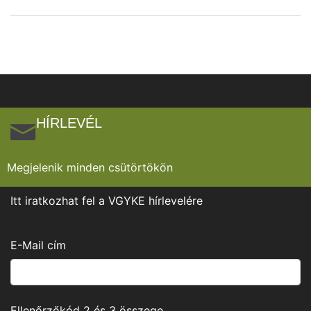
HÍRLEVÉL
Megjelenik minden csütörtökön
Itt iratkozhat fel a VGYKE hírlevelére
E-Mail cím
Ellenőrzőkód
2
és
3
összege.