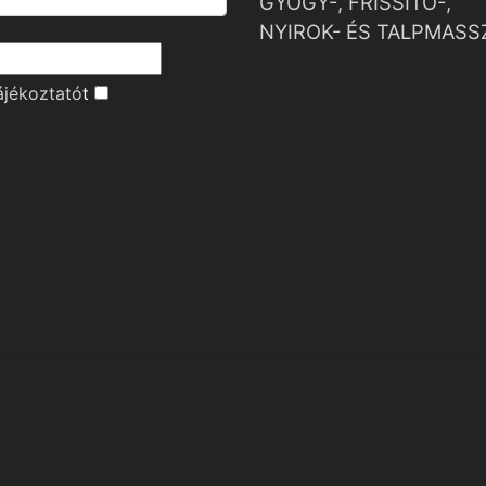
GYÓGY-, FRISSÍTŐ-,
NYIROK- ÉS TALPMASS
ájékoztató
t