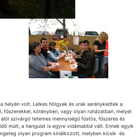
a helyén volt. Lelkes hölgyek és urak serénykedtek a
l, fűszerekkel, kötényben, vagy olyan ruházatban, melyet
 alól szivárgó tetemes mennyiségű füstös, fűszeres és
dő múlt, a hangulat is egyre vidámabbá vált. Ennek egyik
rengeteg olyan program kínálkozott, melyben kicsik és