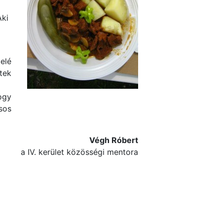
Aki
elé
tek
ogy
sos
Végh Róbert
a IV. kerület közösségi mentora