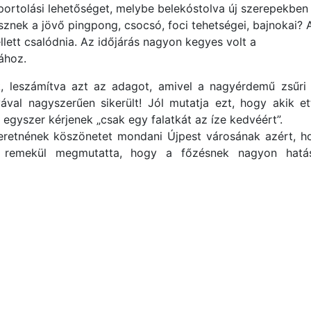
portolási lehetőséget, melybe belekóstolva új szerepekben
sznek a jövő pingpong, csocsó, foci tehetségei, bajnokai? 
llett csalódnia. Az időjárás nagyon kegyes volt a
ához.
k, leszámítva azt az adagot, amivel a nagyérdemű zsűri 
ával nagyszerűen sikerült! Jól mutatja ezt, hogy akik et
egyszer kérjenek „csak egy falatkát az íze kedvéért”.
zeretnének köszönetet mondani Újpest városának azért, h
ly remekül megmutatta, hogy a főzésnek nagyon hatá