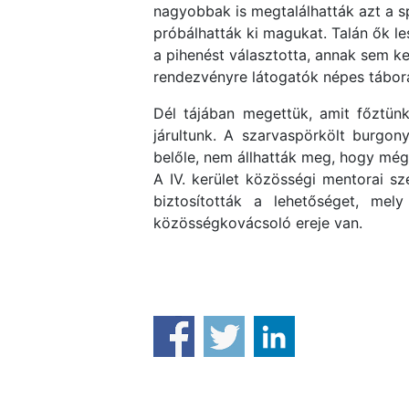
nagyobbak is megtalálhatták azt a s
próbálhatták ki magukat. Talán ők le
a pihenést választotta, annak sem ke
rendezvényre látogatók népes tábor
Dél tájában megettük, amit főztün
járultunk. A szarvaspörkölt burgony
belőle, nem állhatták meg, hogy még 
A IV. kerület közösségi mentorai s
biztosították a lehetőséget, me
közösségkovácsoló ereje van.