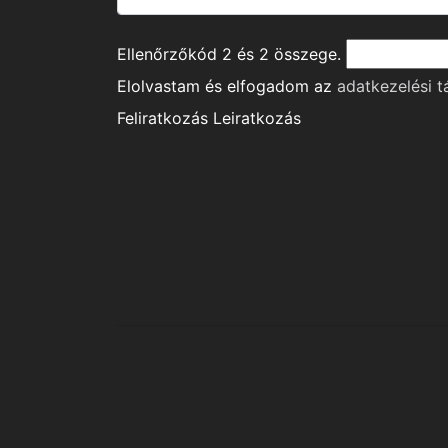
Ellenőrzőkód
2
és
2
összege.
Elolvastam és elfogadom az
adatkezelési t
Feliratkozás
Leiratkozás