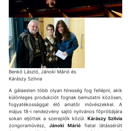
Benkő László, Jánoki Márió és
Kárászy Szilvia
A gálaesten több olyan híresség fog fellépni, akik
különleges produkciót fognak bemutatni közösen,
fogyatékossággal élő amatőr művészekkel. A
május 18-i rendezvény sajtó nyilvános főpróbájára
sokan eljöttek a szereplők közül.
Kárászy Szilvia
zongoraművész,
Jánoki Márió
fiatal látássérült