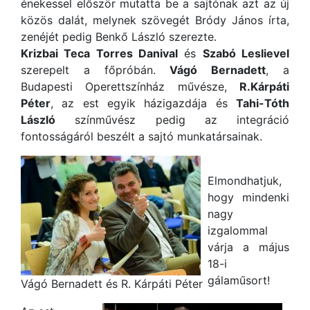
énekessel először mutatta be a sajtónak azt az új
közös dalát, melynek szövegét Bródy János írta,
zenéjét pedig Benkő László szerezte.
Krizbai Teca Torres Danival
és
Szabó Leslievel
szerepelt a főpróbán.
Vágó Bernadett
, a
Budapesti Operettszínház művésze,
R.Kárpáti
Péter
, az est egyik házigazdája és
Tahi-Tóth
László
színművész pedig az integráció
fontosságáról beszélt a sajtó munkatársainak.
Elmondhatjuk,
hogy mindenki
nagy
izgalommal
várja a május
18-i
gálaműsort!
Vágó Bernadett és R. Kárpáti Péter