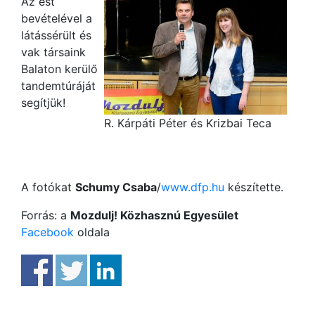
Az est
bevételével a
látássérült és
vak társaink
Balaton kerülő
tandemtúráját
segítjük!
R. Kárpáti Péter és Krizbai Teca
A fotókat
Schumy Csaba
/
www.dfp.hu
készítette.
Forrás: a
Mozdulj! Közhasznú Egyesület
Facebook
oldala