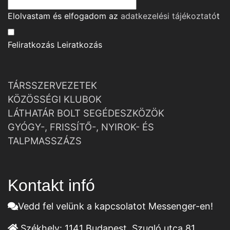
Elolvastam és elfogadom az
adatkezelési tájékoztató
t
Feliratkozás
Leiratkozás
TÁRSSZERVEZETEK
KÖZÖSSÉGI KLUBOK
LÁTHATÁR BOLT SEGÉDESZKÖZÖK
GYÓGY-, FRISSÍTŐ-, NYIROK- ÉS
TALPMASSZÁZS
Kontakt infó
Vedd fel velünk a kapcsolatot Messenger-en!
Székhely:
1141 Budapest, Szugló utca 81.