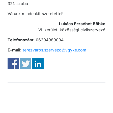
321. szoba
Várunk mindenkit szeretettel!
Lukács Erzsébet Böbke
VI. kerületi közösségi civilszervező
Telefonszám:
06304989094
E-mail:
terezvaros.szervezo@vgyke.com