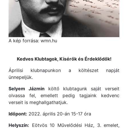
A kép forrása: wmn.hu
Kedves Klubtagok, Kísérők és Érdeklődők!
Áprilisi klubnapunkon a költészet napját
ünnepeljük.
Selyem Jázmin
költő klubtagunk saját verseit
olvassa fel, emellett pedig tagjaink kedvenc
verseit is meghallgathatjuk.
Időpont:
2022. április 20-án 15-17 óra
Helyszín:
Eötvös 10 Művelődési Ház, 3. emelet,