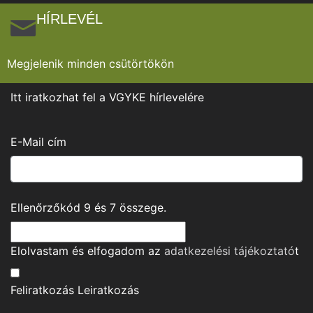
HÍRLEVÉL
Megjelenik minden csütörtökön
Itt iratkozhat fel a VGYKE hírlevelére
E-Mail cím
Ellenőrzőkód
9
és
7
összege.
Elolvastam és elfogadom az
adatkezelési tájékoztató
t
Feliratkozás
Leiratkozás