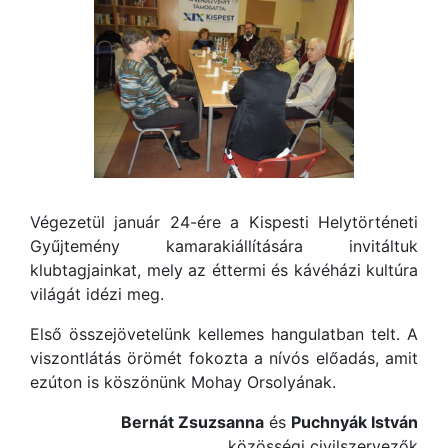
Végezetül január 24-ére a Kispesti Helytörténeti
Gyűjtemény kamarakiállítására invitáltuk
klubtagjainkat, mely az éttermi és kávéházi kultúra
világát idézi meg.
Első összejövetelünk kellemes hangulatban telt. A
viszontlátás örömét fokozta a nívós előadás, amit
ezúton is köszönünk Mohay Orsolyának.
Bernát Zsuzsanna
és
Puchnyák István
közösségi civilszervezők