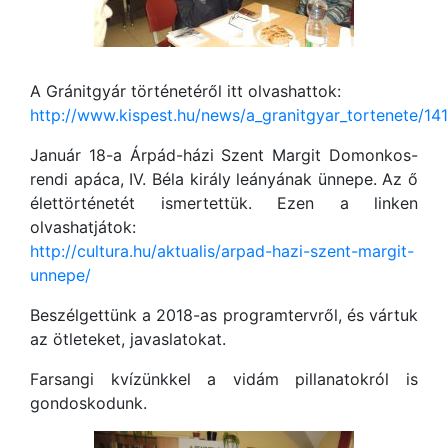
A Gránitgyár történetéről itt olvashattok:
http://www.kispest.hu/news/a_granitgyar_tortenete/14
Január 18-a Árpád-házi Szent Margit Domonkos-
rendi apáca, IV. Béla király leányának ünnepe. Az ő
élettörténetét ismertettük. Ezen a linken
olvashatjátok:
http://cultura.hu/aktualis/arpad-hazi-szent-margit-
unnepe/
Beszélgettünk a 2018-as programtervről, és vártuk
az ötleteket, javaslatokat.
Farsangi kvízünkkel a vidám pillanatokról is
gondoskodunk.