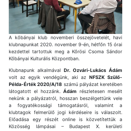
A kőbányai klub novemberi összejövetelét, havi
klubnapunkat 2020. november 9-én, hétfőn 15 órai
kezdettel tartottuk meg a Kőrösi Csoma Sándor
Kőbányai Kulturális Központban.
Klubnapunk alkalmával
Dr. Ozvári-Lukács Ádám
volt az egyik vendégünk, aki az
NFSZK Szülő-
Példa-Érték 2020/A/18
számú pályázat keretében
látogatott el hozzánk.
Ádám
részletesen mesélt
nekünk a pályázatról, hosszan beszélgettünk vele
a fogyatékossági támogatásról, valamint a
klubtagok felmerülő jogi kérdéseire is válaszolt.
Előadása egy részét online is közvetítettük a
Közösség lámpásai – Budapest X. kerületi