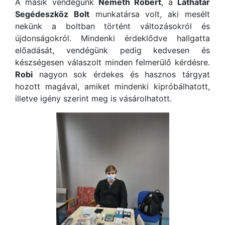
A másik vendégünk
Németh Róbert
, a
Láthatár
Segédeszköz Bolt
munkatársa volt, aki mesélt
nekünk a boltban történt változásokról és
újdonságokról. Mindenki érdeklődve hallgatta
előadását, vendégünk pedig kedvesen és
készségesen válaszolt minden felmerülő kérdésre.
Robi
nagyon sok érdekes és hasznos tárgyat
hozott magával, amiket mindenki kipróbálhatott,
illetve igény szerint meg is vásárolhatott.