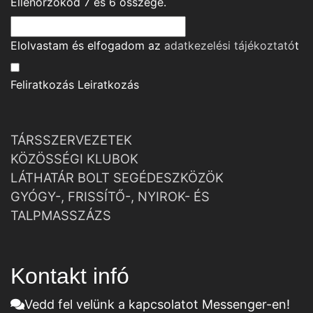
Ellenőrzőkód
7
és
6
összege.
Elolvastam és elfogadom az
adatkezelési tájékoztató
t
Feliratkozás
Leiratkozás
TÁRSSZERVEZETEK
KÖZÖSSÉGI KLUBOK
LÁTHATÁR BOLT SEGÉDESZKÖZÖK
GYÓGY-, FRISSÍTŐ-, NYIROK- ÉS
TALPMASSZÁZS
Kontakt infó
Vedd fel velünk a kapcsolatot Messenger-en!