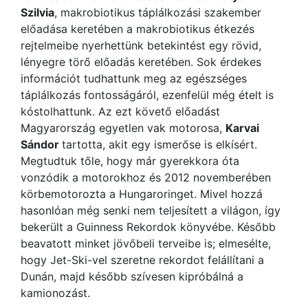
Szilvia
, makrobiotikus táplálkozási szakember
előadása keretében a makrobiotikus étkezés
rejtelmeibe nyerhettünk betekintést egy rövid,
lényegre törő előadás keretében. Sok érdekes
információt tudhattunk meg az egészséges
táplálkozás fontosságáról, ezenfelül még ételt is
kóstolhattunk. Az ezt követő előadást
Magyarország egyetlen vak motorosa,
Karvai
Sándor
tartotta, akit egy ismerőse is elkísért.
Megtudtuk tőle, hogy már gyerekkora óta
vonzódik a motorokhoz és 2012 novemberében
körbemotorozta a Hungaroringet. Mivel hozzá
hasonlóan még senki nem teljesített a világon, így
bekerült a Guinness Rekordok könyvébe. Később
beavatott minket jövőbeli terveibe is; elmesélte,
hogy Jet-Ski-vel szeretne rekordot felállítani a
Dunán, majd később szívesen kipróbálná a
kamionozást.