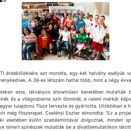
TI érdeklődésére azt mondta, egy-két halvány esélyük 
énykednek. A 39-es létszám hattal több, mint a négy évvel 
teken este, látványos showműsor keretében mutatták b
étkék és a világosbarna szín dominál, a celeni márkát kép
magyar tulajdonú
Tisza
tervezte és gyártotta. Utóbbiban a 
tt még főszerepet. Cselényi Eszter elmondta: “E
z a proj
i esetében külön szabásmintával dolgoztak, minden spor
tve ismert színészek mutatták be a divatbemutatókon látott