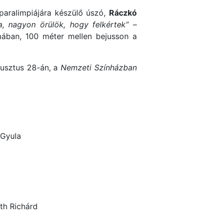
paralimpiájára készülő úszó,
Ráczkó
, nagyon örülök, hogy felkértek”
–
mában, 100 méter mellen bejusson a
gusztus 28-án, a
Nemzeti Színházban
 Gyula
th Richárd