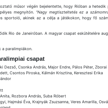
oztató műsor végén bejelentette, hogy Rióban a hetedik 
epélyes megnyitón.
“Nagy megtiszteltetés ez a számomra
 sportoló, akinek az a célja a játékokon, hogy fő szá
ődik Rio de Janeiróban. A magyar csapat eskütételére au
 a paralimpiákon.
ralimpiai csapat
cki Dezső, Csonka András, Major Endre, Pálos Péter, Zborai
adett, Csontos Piroska, Kálmán Krisztina, Keresztesi Erika
Nándor
tt
i Anita, Rozbora András, Suba Róbert
yi, Hajmási Éva, Krajnyák Zsuzsanna, Veres Amarilla, Osvá
oland