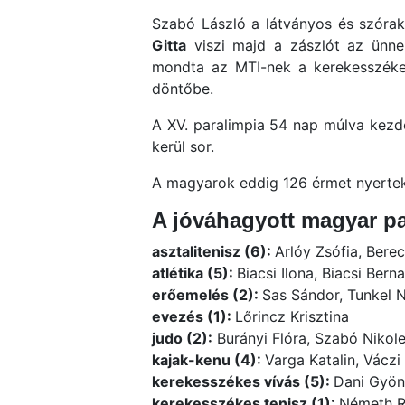
Szabó László a látványos és szórak
Gitta
viszi majd a zászlót az ünn
mondta az MTI-nek a kerekesszékes
döntőbe.
A XV. paralimpia 54 nap múlva kezd
kerül sor.
A magyarok eddig 126 érmet nyertek
A jóváhagyott magyar pa
asztalitenisz (6):
Arlóy Zsófia, Bere
atlétika (5):
Biacsi Ilona, Biacsi Bern
erőemelés (2):
Sas Sándor, Tunkel 
evezés (1):
Lőrincz Krisztina
judo (2):
Burányi Flóra, Szabó Nikole
kajak-kenu (4):
Varga Katalin, Vácz
kerekesszékes vívás (5):
Dani Gyöng
kerekesszékes tenisz (1):
Németh R