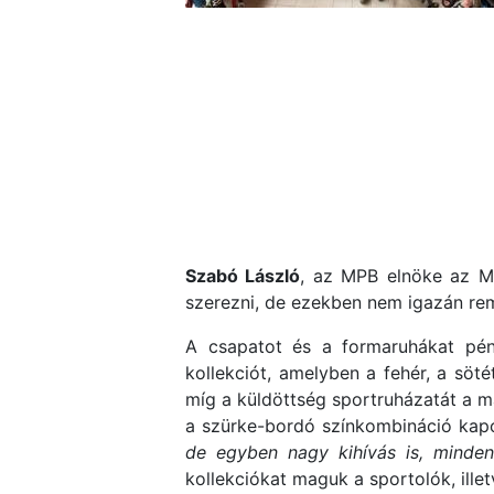
Szabó László
, az MPB elnöke az M
szerezni, de ezekben nem igazán rem
A csapatot és a formaruhákat pén
kollekciót, amelyben a fehér, a söt
míg a küldöttség sportruházatát a 
a szürke-bordó színkombináció kapo
de egyben nagy kihívás is, mindenk
kollekciókat maguk a sportolók, ille