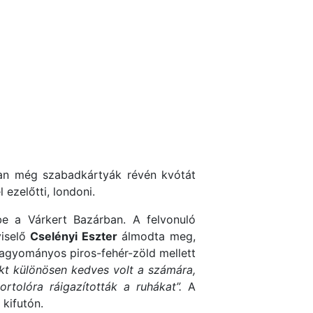
van még szabadkártyák révén kvótát
ezelőtti, londoni.
e a Várkert Bazárban. A felvonuló
viselő
Cselényi Eszter
álmodta meg,
hagyományos piros-fehér-zöld mellett
ekt különösen kedves volt a számára,
tolóra ráigazították a ruhákat”.
A
 kifutón.