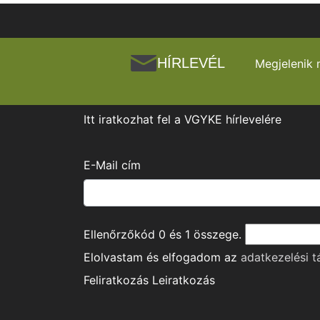
HÍRLEVÉL
Megjelenik 
Itt iratkozhat fel a VGYKE hírlevelére
E-Mail cím
Ellenőrzőkód
0
és
1
összege.
Elolvastam és elfogadom az
adatkezelési t
Feliratkozás
Leiratkozás