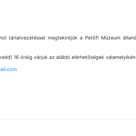
ol tárlatvezetéssel megtekintjük a Petőfi Múzeum állandó 
kedd) 16 óráig várjuk az alábbi elérhetőségek valamelyikén
ail.com