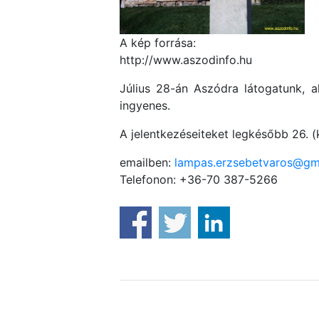
A kép forrása:
http://www.aszodinfo.hu
Július 28-án Aszódra látogatunk, ah
ingyenes.
A jelentkezéseiteket legkésőbb 26. (
emailben:
lampas.erzsebetvaros@gm
Telefonon: +36-70 387-5266