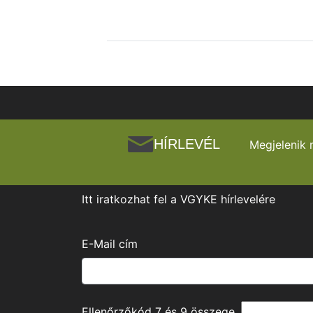
HÍRLEVÉL
Megjelenik 
Itt iratkozhat fel a VGYKE hírlevelére
E-Mail cím
Ellenőrzőkód
7
és
9
összege.