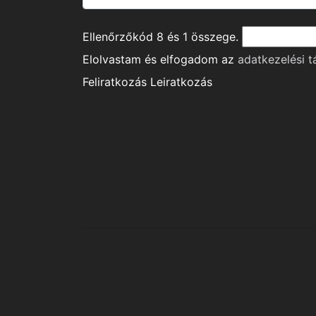
Ellenőrzőkód
8
és
1
összege.
Elolvastam és elfogadom az
adatkezelési t
Feliratkozás
Leiratkozás