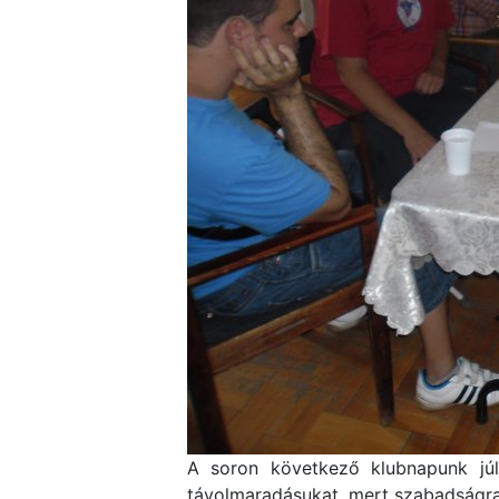
A soron következő klubnapunk júl
távolmaradásukat, mert szabadságr