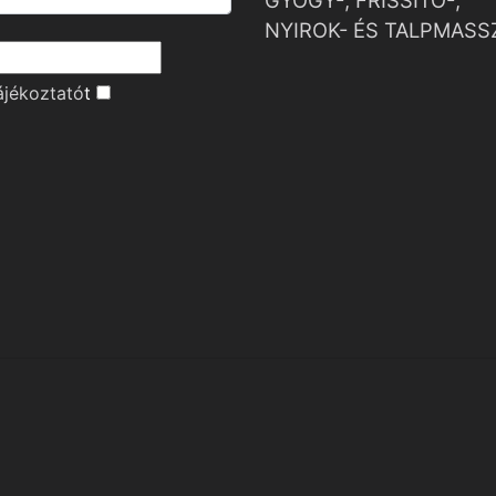
GYÓGY-, FRISSÍTŐ-,
NYIROK- ÉS TALPMASS
ájékoztató
t