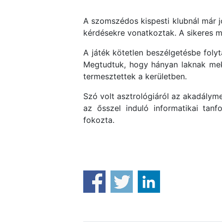
A szomszédos kispesti klubnál már jó
kérdésekre vonatkoztak. A sikeres m
A játék kötetlen beszélgetésbe folyt
Megtudtuk, hogy hányan laknak mekk
termesztettek a kerületben.
Szó volt asztrológiáról az akadálym
az ősszel induló informatikai tan
fokozta.