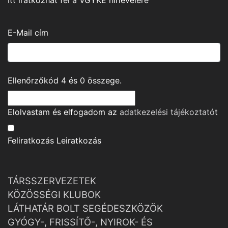
Itt iratkozhat fel a VGYKE hírlevelére
E-Mail cím
Ellenőrzőkód
4
és
0
összege.
Elolvastam és elfogadom az
adatkezelési tájékoztató
t
Feliratkozás
Leiratkozás
TÁRSSZERVEZETEK
KÖZÖSSÉGI KLUBOK
LÁTHATÁR BOLT SEGÉDESZKÖZÖK
GYÓGY-, FRISSÍTŐ-, NYIROK- ÉS