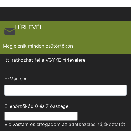
HÍRLEVÉL
Megjelenik minden csütörtökön
Itt iratkozhat fel a VGYKE hírlevelére
E-Mail cím
Ellenőrzőkód
0
és
7
összege.
Elolvastam és elfogadom az
adatkezelési tájékoztató
t