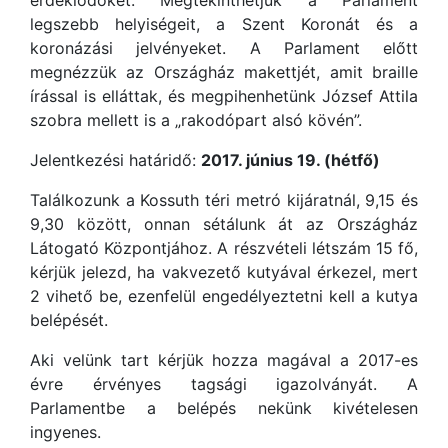
érdeklődőket. Megtekinthetjük a Parlament
legszebb helyiségeit, a Szent Koronát és a
koronázási jelvényeket. A Parlament előtt
megnézzük az Országház makettjét, amit braille
írással is elláttak, és megpihenhetünk József Attila
szobra mellett is a „rakodópart alsó kövén”.
Jelentkezési határidő:
2017. június 19. (hétfő)
Találkozunk a Kossuth téri metró kijáratnál, 9,15 és
9,30 között, onnan sétálunk át az Országház
Látogató Központjához. A részvételi létszám 15 fő,
kérjük jelezd, ha vakvezető kutyával érkezel, mert
2 vihető be, ezenfelül engedélyeztetni kell a kutya
belépését.
Aki velünk tart kérjük hozza magával a 2017-es
évre érvényes tagsági igazolványát. A
Parlamentbe a belépés nekünk kivételesen
ingyenes.