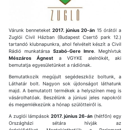
Várunk benneteket
2017. június 20-án
15 órától a
Zuglói Civil Házban (Budapest Csertő park 12.)
tartandó klubnapunkra, ahol felvételt készít a Civil
Rádió munkatársa
Szabó-Gere Imre
. Meghívtuk
Mészáros Ágnest
a VGYKE alelnökét, aki
bemutatja egyesületünket a rádiónak.
Bemutatkozik megújult segédeszköz boltunk, a
Láthatár bolt. Nagyon sok újdonságot láthatunk
majd. A bemutatott termékek a helyszínen meg is
vásárolhatóak. Beszélünk a júniusi jeles napokról
és megemlékezünk a hónap szülötteiről is.
A zuglói lámpások
2017. június 26-án
(hétfőn) egy
Országházi sétára hívják az