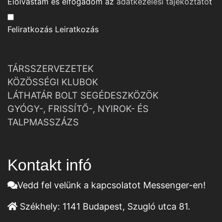
Elolvastam és elfogadom az
adatkezelési tájékoztató
t
Feliratkozás
Leiratkozás
TÁRSSZERVEZETEK
KÖZÖSSÉGI KLUBOK
LÁTHATÁR BOLT SEGÉDESZKÖZÖK
GYÓGY-, FRISSÍTŐ-, NYIROK- ÉS
TALPMASSZÁZS
Kontakt infó
Vedd fel velünk a kapcsolatot Messenger-en!
Székhely:
1141 Budapest, Szugló utca 81.