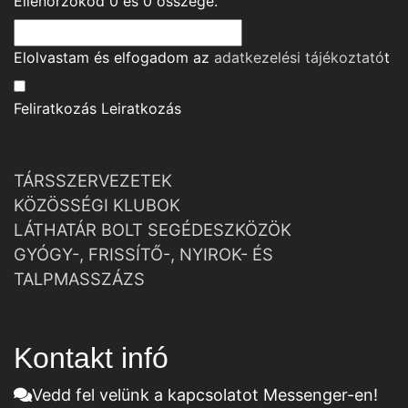
Ellenőrzőkód
0
és
0
összege.
Elolvastam és elfogadom az
adatkezelési tájékoztató
t
Feliratkozás
Leiratkozás
TÁRSSZERVEZETEK
KÖZÖSSÉGI KLUBOK
LÁTHATÁR BOLT SEGÉDESZKÖZÖK
GYÓGY-, FRISSÍTŐ-, NYIROK- ÉS
TALPMASSZÁZS
Kontakt infó
Vedd fel velünk a kapcsolatot Messenger-en!