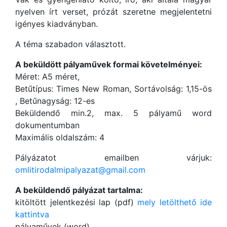
nyelven írt verset, prózát szeretne megjelentetni
igényes kiadványban.
A téma szabadon választott.
A beküldött pályaművek formai követelményei:
Méret: A5 méret,
Betűtípus: Times New Roman, Sortávolság: 1,15-ös
, Betűnagyság: 12-es
Beküldendő min.2, max. 5 pályamű word
dokumentumban
Maximális oldalszám: 4
Pályázatot emailben várjuk:
omlitirodalmipalyazat@gmail.com
A beküldendő pályázat tartalma:
kitöltött jelentkezési lap (pdf)
mely letölthető ide
kattintva
pályaművek (word)