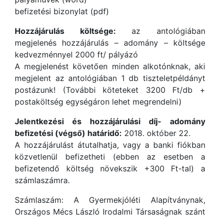
befizetési bizonylat (pdf)
Hozzájárulás költsége:
az antológiában
megjelenés hozzájárulás – adomány – költsége
kedvezménnyel 2000 ft/ pályázó
A megjelenést követően minden alkotónknak, aki
megjelent az antológiában 1 db tiszteletpéldányt
postázunk! (További köteteket 3200 Ft/db +
postaköltség egységáron lehet megrendelni)
Jelentkezési és hozzájárulási díj- adomány
befizetési (végső) határidő:
2018. október 22.
A hozzájárulást átutalhatja, vagy a banki fiókban
közvetlenül befizetheti (ebben az esetben a
befizetendő költség növekszik +300 Ft-tal) a
számlaszámra.
Számlaszám: A Gyermekjóléti Alapítványnak,
Országos Mécs László Irodalmi Társaságnak szánt