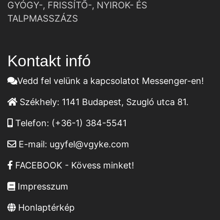
GYÓGY-, FRISSÍTŐ-, NYIROK- ÉS
TALPMASSZÁZS
Kontakt infó
Vedd fel velünk a kapcsolatot Messenger-en!
Székhely:
1141 Budapest, Szugló utca 81.
Telefon:
(+36-1) 384-5541
E-mail:
ugyfel@vgyke.com
FACEBOOK - Kövess minket!
Impresszum
Honlaptérkép