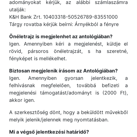
adományokat kérjük, az alábbi számlaszámra
utalják:
K&H Bank Zrt. 10403318-50526789-83551000
Tárgy rovatba kérjük beírni: Árnyékból a fényre
Önéletrajz is megjelenhet az antológiában?
Igen. Amennyiben kéri a megjelenést, küldje el
rövid, pársoros önéletrajzát, s ha szeretné,
fényképet is mellékelhet.
Biztosan megjelenik írásom az Antológiában?
Igen. Amennyiben gyorsan jelentkezik, a
felhívásnak megfelelően, továbbá befizeti a
megjelenési támogatást/adományt is (2000 Ft),
akkor igen.
A szerkesztőség dönt, hogy a beküldött művekből
melyik jelenik/jelennek meg nyomtatásban.
Mi a végső jelentkezési határidő?