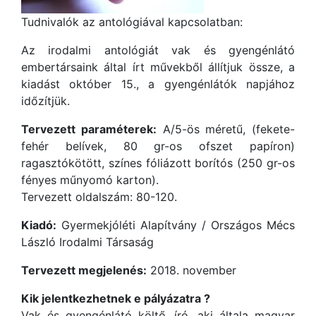
Tudnivalók az antológiával kapcsolatban:
Az irodalmi antológiát vak és gyengénlátó
embertársaink által írt művekből állítjuk össze, a
kiadást október 15., a gyengénlátók napjához
időzítjük.
Tervezett paraméterek:
A/5-ös méretű, (fekete-
fehér belívek, 80 gr-os ofszet papíron)
ragasztókötött, színes fóliázott borítós (250 gr-os
fényes műnyomó karton).
Tervezett oldalszám: 80-120.
Kiadó:
Gyermekjóléti Alapítvány / Országos Mécs
László Irodalmi Társaság
Tervezett megjelenés:
2018. november
Kik jelentkezhetnek e pályázatra ?
Vak és gyengénlátó költő, író, aki általa magyar