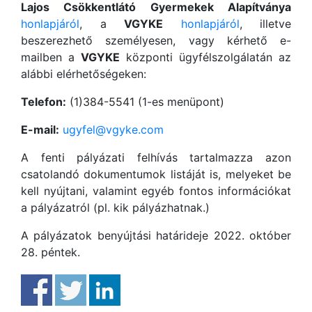
Lajos Csökkentlátó Gyermekek Alapítványa
honlapjáról
, a
VGYKE
honlapjáról
, illetve
beszerezhető személyesen, vagy kérhető e-
mailben a
VGYKE
központi ügyfélszolgálatán az
alábbi elérhetőségeken:
Telefon:
(1)384-5541 (1-es menüpont)
E-mail:
ugyfel@vgyke.com
A fenti pályázati felhívás tartalmazza azon
csatolandó dokumentumok listáját is, melyeket be
kell nyújtani, valamint egyéb fontos információkat
a pályázatról (pl. kik pályázhatnak.)
A pályázatok benyújtási határideje 2022. október
28. péntek.