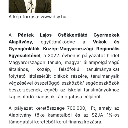
A kép forrása: www.dsy.hu
A
Péntek Lajos Csökkentlátó Gyermekek
Alapítvány,
együttműködve a
Vakok és
Gyengénlátók Közép-Magyarországi Regionális
Egyesületével,
a 2022. évben is pályázatot hirdet
Magyarországon tanuló, magyar állampolgárságú
általános, közép, felsőfokú tanulmányaikat
folytató látássérült diákok részére, tanulmányaik
végzésével összefüggő eszközök/ segédeszközök
beszerzésének, egyéb az iskolai tanulmányokhoz
kapcsolódó kiadások támogatása céljából.
A pályázat keretösszege 700.000,- Ft, amely az
Alapítvány tőke kamataiból és az SZJA 1%-os
támogatási keretéből kerül finanszírozásra.