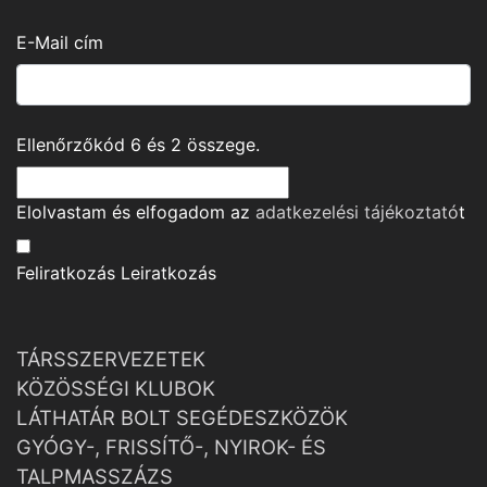
E-Mail cím
Ellenőrzőkód
6
és
2
összege.
Elolvastam és elfogadom az
adatkezelési tájékoztató
t
Feliratkozás
Leiratkozás
TÁRSSZERVEZETEK
KÖZÖSSÉGI KLUBOK
LÁTHATÁR BOLT SEGÉDESZKÖZÖK
GYÓGY-, FRISSÍTŐ-, NYIROK- ÉS
TALPMASSZÁZS