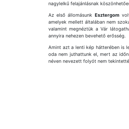
nagylelkű felajánlásnak köszönhetően
Az első állomásunk
Esztergom
vol
amelyek mellett általában nem szoká
valamint megnéztük a Vár látogathat
annyira nehezen bevehető erősség.
Amint azt a lenti kép hátterében is l
oda nem juthattunk el, mert az idő
néven nevezett folyót nem tekintetté