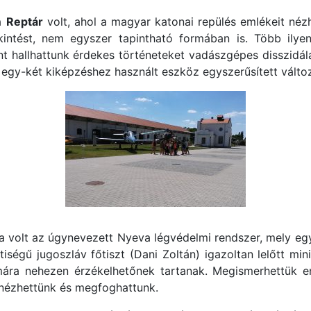
 a
Reptár
volt, ahol a magyar katonai repülés emlékeit néz
ntést, nem egyszer tapintható formában is. Több ilyen-
nt hallhattunk érdekes történeteket vadászgépes disszidá
 egy-két kiképzéshez használt eszköz egyszerűsített változat
a volt az úgynevezett Nyeva légvédelmi rendszer, mely egy
ségű jugoszláv főtiszt (Dani Zoltán) igazoltan lelőtt mi
ára nehezen érzékelhetőnek tartanak. Megismerhettük en
ézhettünk és megfoghattunk.