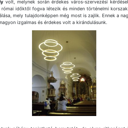
ly
volt, melynek során érdekes város-szervezési kérdése
 római időktől fogva létezik és minden történelmi korsza
álása, mely tulajdonképpen még most is zajlik. Ennek a nag
agyon izgalmas és érdekes volt a kirándulásunk.