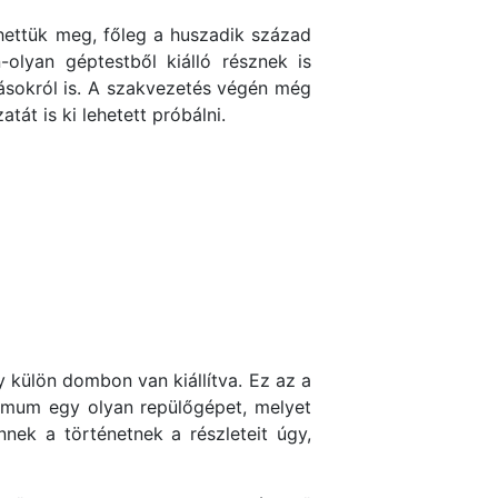
hettük meg, főleg a huszadik század
olyan géptestből kiálló résznek is
lásokról is. A szakvezetés végén még
át is ki lehetett próbálni.
 külön dombon van kiállítva. Ez az a
nimum egy olyan repülőgépet, melyet
nek a történetnek a részleteit úgy,