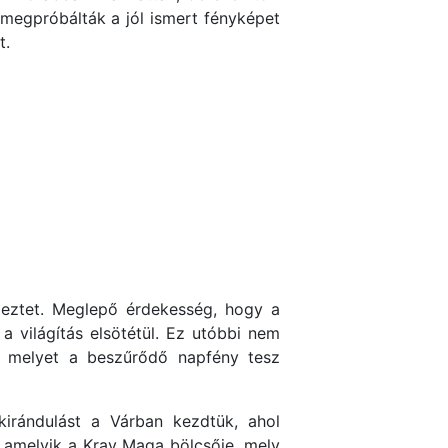
megpróbálták a jól ismert fényképet
t.
lmeztet. Meglepő érdekesség, hogy a
 világítás elsötétül. Ez utóbbi nem
t, melyet a beszűrődő napfény tesz
irándulást a Várban kezdtük, ahol
, amelyik a Krav Maga bölcsője, mely