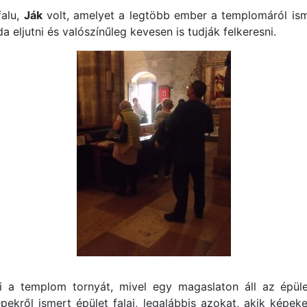
falu,
Ják
volt, amelyet a legtöbb ember a templomáról is
a eljutni és valószínűleg kevesen is tudják felkeresni.
tni a templom tornyát, mivel egy magaslaton áll az ép
ekről ismert épület falai, legalábbis azokat, akik képek