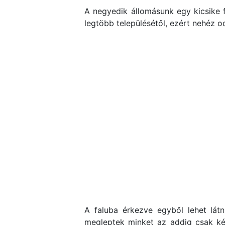
A negyedik állomásunk egy kicsike 
legtöbb településétől, ezért nehéz od
A faluba érkezve egyből lehet lá
megleptek minket az addig csak kép