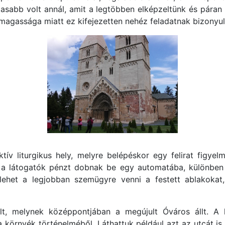
abb volt annál, amit a legtöbben elképzeltünk és páran 
u magassága miatt ez kifejezetten nehéz feladatnak bizonyul
v liturgikus hely, melyre belépéskor egy felirat figye
 a látogatók pénzt dobnak be egy automatába, különben a
n lehet a legjobban szemügyre venni a festett ablakoka
t, melynek középpontjában a megújult Óváros állt. A k
környék történelméből. Láthattuk például azt az utcát is