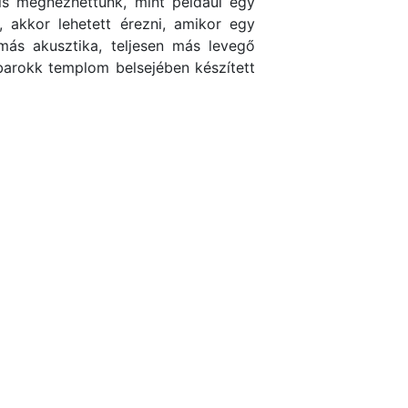
is megnézhettünk, mint például egy
, akkor lehetett érezni, amikor egy
 más akusztika, teljesen más levegő
 barokk templom belsejében készített