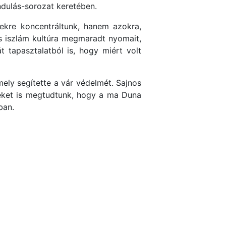
ándulás-sorozat keretében.
ekre koncentráltunk, hanem azokra,
os iszlám kultúra megmaradt nyomait,
 tapasztalatból is, hogy miért volt
 mely segítette a vár védelmét. Sajnos
geket is megtudtunk, hogy a ma Duna
ban.