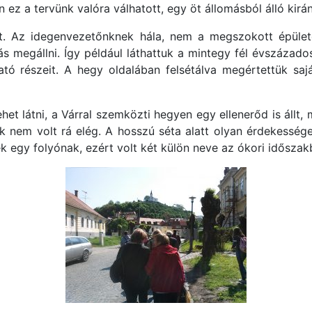
 ez a tervünk valóra válhatott, egy öt állomásból álló kir
t. Az idegenvezetőnknek hála, nem a megszokott épület
s megállni. Így például láthattuk a mintegy fél évszázad
ó részeit. A hegy oldalában felsétálva megértettük saját
ehet látni, a Várral szemközti hegyen egy ellenerőd is állt,
nk nem volt rá elég. A hosszú séta alatt olyan érdekessé
k egy folyónak, ezért volt két külön neve az ókori időszak