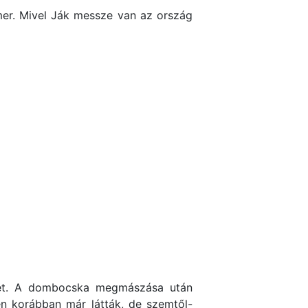
mer. Mivel Ják messze van az ország
ület. A dombocska megmászása után
en korábban már látták, de szemtől-