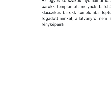
Az egyes korszakok nyomaiból kapt
barokk templomot, melynek falfehér
klasszikus barokk templomba léptün
fogadott minket, a látványról nem i
fényképeink.