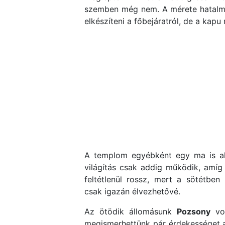
szemben még nem. A mérete hatalmas
elkészíteni a főbejáratról, de a kap
A templom egyébként egy ma is aktí
világítás csak addig működik, amíg
feltétlenül rossz, mert a sötétbe
csak igazán élvezhetővé.
Az ötödik állomásunk
Pozsony
vol
megismerhettünk pár érdekességet a 