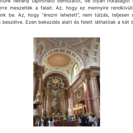
unk néhány tapintható bemutatót, de olyan ritkaságot 
re meszelték a falait. Az, hogy ez mennyire rendkívüli
k be. Az, hogy “érezni lehetett”, nem túlzás, teljesen
s beszélve. Ezen bekezdés alatt és felett láthatóak a két