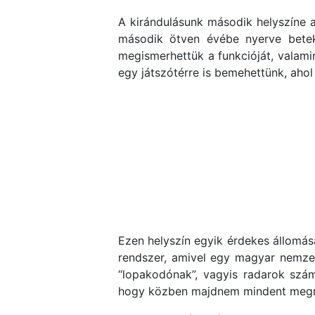
A kirándulásunk második helyszíne
második ötven évébe nyerve beteki
megismerhettük a funkcióját, valami
egy játszótérre is bemehettünk, ahol
Ezen helyszín egyik érdekes állomás
rendszer, amivel egy magyar nemzeti
“lopakodónak”, vagyis radarok szám
hogy közben majdnem mindent megn