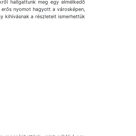
kről hallgattunk meg egy elmélkedő
k erős nyomot hagyott a városképen,
y kihívásnak a részleteit ismerhettük