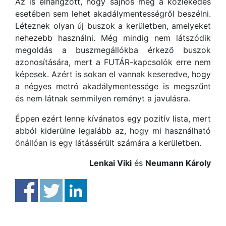
Az is elhangzott, hogy sajnos még a közlekedés
esetében sem lehet akadálymentességről beszélni.
Léteznek olyan új buszok a kerületben, amelyeket
nehezebb használni. Még mindig nem látszódik
megoldás a buszmegállókba érkező buszok
azonosítására, mert a FUTÁR-kapcsolók erre nem
képesek. Azért is sokan el vannak keseredve, hogy
a négyes metró akadálymentessége is megszűnt
és nem látnak semmilyen reményt a javulásra.
Éppen ezért lenne kívánatos egy pozitív lista, mert
abból kiderülne legalább az, hogy mi használható
önállóan is egy látássérült számára a kerületben.
Lenkai Viki
és
Neumann Károly