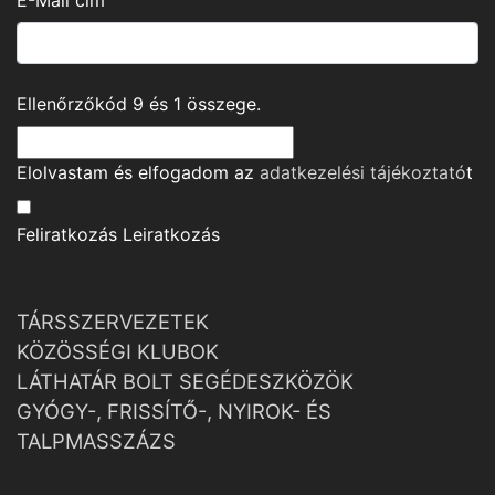
E-Mail cím
Ellenőrzőkód
9
és
1
összege.
Elolvastam és elfogadom az
adatkezelési tájékoztató
t
Feliratkozás
Leiratkozás
TÁRSSZERVEZETEK
KÖZÖSSÉGI KLUBOK
LÁTHATÁR BOLT SEGÉDESZKÖZÖK
GYÓGY-, FRISSÍTŐ-, NYIROK- ÉS
TALPMASSZÁZS