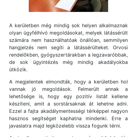
A kerületben még mindig sok helyen alkalmaznak
olyan ügyfélhívó megoldásokat, melyek látássérült
számára nem használhatóak önállóan, semmilyen
hangjelzés nem segíti a látássérülteket. Orvosi
rendelőkben, gyógyszertárakban a legzavaróbbak,
de sok ügyintézés még mindig akadályokba
ütközik.
A megjelentek elmondták, hogy a kerületben hol
vannak jó megoldások. Felmerült annak a
lehetősége is, hogy egy pozitív listát kellene
készíteni, amit a sorstársaknak át lehetne adni.
Ezzel a fajta akadálymentességi térképpel nagyon
hasznos segítséget kaphatna mindenki. Erre a
javaslatra majd legközelebb vissza fogunk térni.