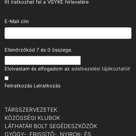
Itt iratkozhat fel a VGYKE hírlevelére
E-Mail cím
Ellenőrzőkód
7
és
0
összege.
Elolvastam és elfogadom az
adatkezelési tájékoztató
t
Feliratkozás
Leiratkozás
TÁRSSZERVEZETEK
KÖZÖSSÉGI KLUBOK
LÁTHATÁR BOLT SEGÉDESZKÖZÖK
GYÓGY-, FRISSÍTŐ-, NYIROK- ÉS