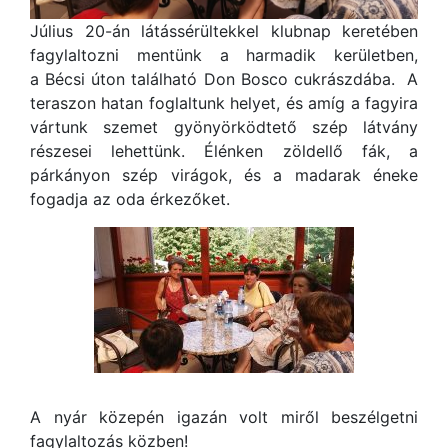
Július 20-án látássérültekkel klubnap keretében
fagylaltozni mentünk a harmadik kerületben,
a Bécsi úton található Don Bosco cukrászdába. A
teraszon hatan foglaltunk helyet, és amíg a fagyira
vártunk szemet gyönyörködtető szép látvány
részesei lehettünk. Élénken zöldellő fák, a
párkányon szép virágok, és a madarak éneke
fogadja az oda érkezőket.
A nyár közepén igazán volt miről beszélgetni
fagylaltozás közben!