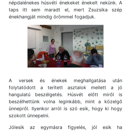
népdalénekes húsvéti énekeket énekelt nekünk. A
taps itt sem maradt el, mert Zsuzsika szép
énekhangját mindig örömmel fogadjuk.
A versek és énekek meghallgatása után
folytatódott a terített asztalok mellett a jó
hangulatú beszélgetés. Húsvét előtt miről is
beszélhettünk volna leginkább, mint a közelgő
ünnepről. Ilyenkor arról is szó esik, hogy ki hogy
szokott ünnepelni.
Jólesik az egymásra figyelés, jól esik ha