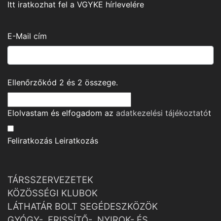
Itt iratkozhat fel a VGYKE hírlevelére
E-Mail cím
Ellenőrzőkód
2
és
2
összege.
Elolvastam és elfogadom az
adatkezelési tájékoztató
t
Feliratkozás
Leiratkozás
TÁRSSZERVEZETEK
KÖZÖSSÉGI KLUBOK
LÁTHATÁR BOLT SEGÉDESZKÖZÖK
GYÓGY-, FRISSÍTŐ-, NYIROK- ÉS