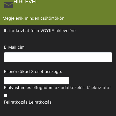
HÍRLEVÉL
Megjelenik minden csütörtökön
Itt iratkozhat fel a VGYKE hírlevelére
E-Mail cím
Ellenőrzőkód
3
és
4
összege.
Elolvastam és elfogadom az
adatkezelési tájékoztató
t
Feliratkozás
Leiratkozás