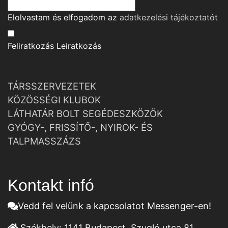
Elolvastam és elfogadom az
adatkezelési tájékoztató
t
Feliratkozás
Leiratkozás
TÁRSSZERVEZETEK
KÖZÖSSÉGI KLUBOK
LÁTHATÁR BOLT SEGÉDESZKÖZÖK
GYÓGY-, FRISSÍTŐ-, NYIROK- ÉS
TALPMASSZÁZS
Kontakt infó
Vedd fel velünk a kapcsolatot Messenger-en!
Székhely:
1141 Budapest, Szugló utca 81.