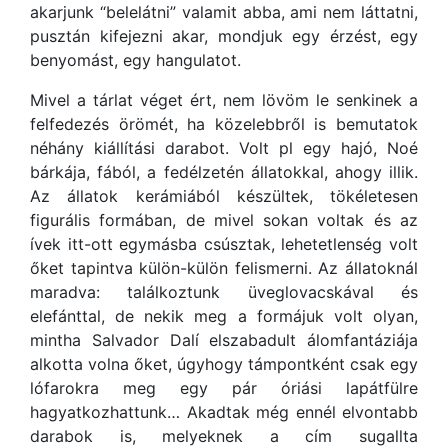
akarjunk “belelátni” valamit abba, ami nem láttatni,
pusztán kifejezni akar, mondjuk egy érzést, egy
benyomást, egy hangulatot.
Mivel a tárlat véget ért, nem lövöm le senkinek a
felfedezés örömét, ha közelebbről is bemutatok
néhány kiállítási darabot. Volt pl egy hajó, Noé
bárkája, fából, a fedélzetén állatokkal, ahogy illik.
Az állatok kerámiából készültek, tökéletesen
figurális formában, de mivel sokan voltak és az
ívek itt-ott egymásba csúsztak, lehetetlenség volt
őket tapintva külön-külön felismerni. Az állatoknál
maradva: találkoztunk üveglovacskával és
elefánttal, de nekik meg a formájuk volt olyan,
mintha Salvador Dalí elszabadult álomfantáziája
alkotta volna őket, úgyhogy támpontként csak egy
lófarokra meg egy pár óriási lapátfülre
hagyatkozhattunk… Akadtak még ennél elvontabb
darabok is, melyeknek a cím sugallta