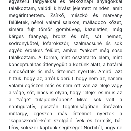
egyszerű tárgyakkal és hétköznapi anyagokkal
találkoztam, valódi kihívást jelentett minden, amit
megérinthettem. Zsírkő, mészkő és márvány
felületek, néhol valami salakos, málladozó kőzet,
simára fújt tömör gömbüveg, kezeletlen, még
kérges faanyag, bronz és réz, sőt nemez,
sodronykötél, lófarokszőr, szalmacsuhé és sok
egyéb érdekes felület, amivel “vakon” még sose
találkoztam. A forma, mint összetartó elem, mint
konceptualitás átlényegült a kezünk alatt, a határai
elmosódtak és más értelmet nyertek. Amiről azt
hittük, hogy az, arról kiderült, hogy nem az, hanem
valami egészen más és nem ott van az eleje vagy
a vége, sőt, nincs is olyan, hogy “eleje” és mi is az
a “vége” tulajdonképpen? Mivel sok volt a
nonfiguratív, pusztán fogalmiságában ábrázoló
műtárgy, egészen más értelmet nyertek a
“kapaszkodó”-ként szolgáló ívek és formák, bár
tény, sokszor kaptunk segítséget Norbitól, hogy ne