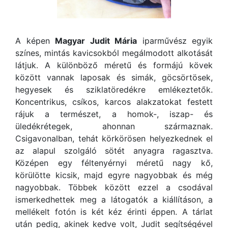
A képen
Magyar Judit Mária
iparművész egyik
színes, mintás kavicsokból megálmodott alkotását
látjuk. A különböző méretű és formájú kövek
között vannak laposak és simák, göcsörtösek,
hegyesek és sziklatöredékre emlékeztetők.
Koncentrikus, csíkos, karcos alakzatokat festett
rájuk a természet, a homok-, iszap- és
üledékrétegek, ahonnan származnak.
Csigavonalban, tehát körkörösen helyezkednek el
az alapul szolgáló sötét anyagra ragasztva.
Középen egy féltenyérnyi méretű nagy kő,
körülötte kicsik, majd egyre nagyobbak és még
nagyobbak. Többek között ezzel a csodával
ismerkedhettek meg a látogatók a kiállításon, a
mellékelt fotón is két kéz érinti éppen. A tárlat
után pedig, akinek kedve volt, Judit segítségével