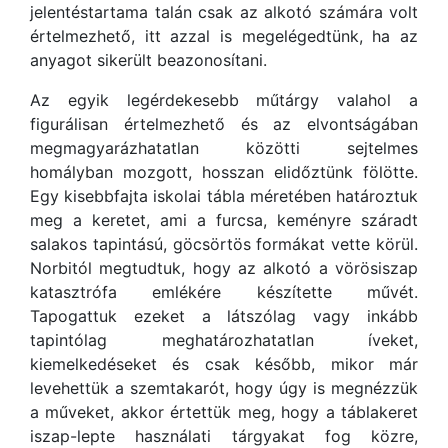
jelentéstartama talán csak az alkotó számára volt
értelmezhető, itt azzal is megelégedtünk, ha az
anyagot sikerült beazonosítani.
Az egyik legérdekesebb műtárgy valahol a
figurálisan értelmezhető és az elvontságában
megmagyarázhatatlan közötti sejtelmes
homályban mozgott, hosszan elidőztünk fölötte.
Egy kisebbfajta iskolai tábla méretében határoztuk
meg a keretet, ami a furcsa, keményre száradt
salakos tapintású, göcsörtös formákat vette körül.
Norbitól megtudtuk, hogy az alkotó a vörösiszap
katasztrófa emlékére készítette művét.
Tapogattuk ezeket a látszólag vagy inkább
tapintólag meghatározhatatlan íveket,
kiemelkedéseket és csak később, mikor már
levehettük a szemtakarót, hogy úgy is megnézzük
a műveket, akkor értettük meg, hogy a táblakeret
iszap-lepte használati tárgyakat fog közre,