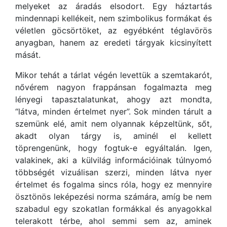
melyeket az áradás elsodort. Egy háztartás
mindennapi kellékeit, nem szimbolikus formákat és
véletlen göcsörtöket, az egyébként téglavörös
anyagban, hanem az eredeti tárgyak kicsinyített
mását.
Mikor tehát a tárlat végén levettük a szemtakarót,
nővérem nagyon frappánsan fogalmazta meg
lényegi tapasztalatunkat, ahogy azt mondta,
“látva, minden értelmet nyer”. Sok minden tárult a
szemünk elé, amit nem olyannak képzeltünk, sőt,
akadt olyan tárgy is, aminél el kellett
töprengenünk, hogy fogtuk-e egyáltalán. Igen,
valakinek, aki a külvilág információinak túlnyomó
többségét vizuálisan szerzi, minden látva nyer
értelmet és fogalma sincs róla, hogy ez mennyire
ösztönös leképezési norma számára, amíg be nem
szabadul egy szokatlan formákkal és anyagokkal
telerakott térbe, ahol semmi sem az, aminek