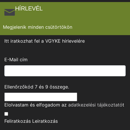
HÍRLEVÉL
Megjelenik minden csütörtökön
Itt iratkozhat fel a VGYKE hírlevelére
E-Mail cím
Ellenőrzőkód
7
és
9
összege.
Elolvastam és elfogadom az
adatkezelési tájékoztató
t
Feliratkozás
Leiratkozás