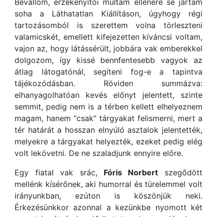
Bevallom, érzékenyítői múltam ellenére se jártam
soha a Láthatatlan Kiállításon, úgyhogy régi
tartozásomból is szerettem volna törleszteni
valamicskét, emellett kifejezetten kíváncsi voltam,
vajon az, hogy látássérült, jobbára vak emberekkel
dolgozom, így kissé bennfentesebb vagyok az
átlag látogatónál, segíteni fog-e a tapintva
tájékozódásban. Röviden summázva:
elhanyagolhatóan kevés előnyt jelentett, szinte
semmit, pedig nem is a térben kellett elhelyeznem
magam, hanem “csak” tárgyakat felismerni, mert a
tér határát a hosszan elnyúló asztalok jelentették,
melyekre a tárgyakat helyezték, ezeket pedig elég
volt lekövetni. De ne szaladjunk ennyire előre.
Egy fiatal vak srác,
Fóris Norbert
szegődött
mellénk kísérőnek, aki humorral és türelemmel volt
irányunkban, ezúton is köszönjük neki.
Érkezésünkkor azonnal a kezünkbe nyomott két