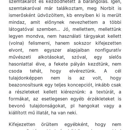
szemtakarót és kezdődhetett a barangolás. Igen,
szemtakaróval már találkoztam, meg Norbit is
ismerősként üdvözöltem, kb ennyiben ki is merült
mindaz, amit előnynek nevezhettem a többi
látogatóval szemben… Jó, mellettem, mellettünk
legyen mondva, nem használati tárgyakat kellett
(volna) felismerni, hanem sokszor kifejezetten
elvont, nem egyszer alapjaiban nonfiguratív
művészeti alkotásokat, szóval, egy síelős
hasonlattal élve, a fekete pályán kezdtünk, nem
csoda tehát, hogy elvéreztünk. A cél
tulajdonképpen nem is az volt, hogy
beazonosítsunk egy teljes koncepciót, inkább csak
a részleteket kellett kiéreznünk: a textúrát, a
formákat, az esetlegesen egyéb érzékleteket is
bevonó tulajdonságokat, pl hangokat vagy a
kiállított mű illatát, ha van neki.
Kifejezetten örültem egyébként, hogy nem