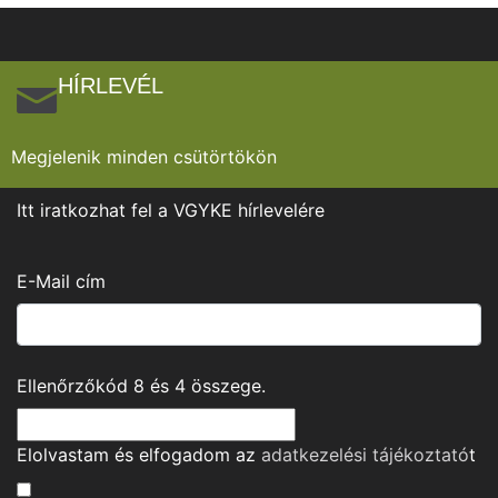
HÍRLEVÉL
Megjelenik minden csütörtökön
Itt iratkozhat fel a VGYKE hírlevelére
E-Mail cím
Ellenőrzőkód
8
és
4
összege.
Elolvastam és elfogadom az
adatkezelési tájékoztató
t