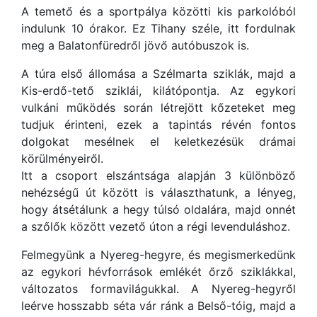
A temető és a sportpálya közötti kis parkolóból
indulunk 10 órakor. Ez Tihany széle, itt fordulnak
meg a Balatonfüredről jövő autóbuszok is.
A túra első állomása a Szélmarta sziklák, majd a
Kis-erdő-tető sziklái, kilátópontja. Az egykori
vulkáni működés során létrejött kőzeteket meg
tudjuk érinteni, ezek a tapintás révén fontos
dolgokat mesélnek el keletkezésük drámai
körülményeiről.
Itt a csoport elszántsága alapján 3 különböző
nehézségű út között is választhatunk, a lényeg,
hogy átsétálunk a hegy túlsó oldalára, majd onnét
a szőlők között vezető úton a régi levenduláshoz.
Felmegyünk a Nyereg-hegyre, és megismerkedünk
az egykori hévforrások emlékét őrző sziklákkal,
változatos formavilágukkal. A Nyereg-hegyről
leérve hosszabb séta vár ránk a Belső-tóig, majd a