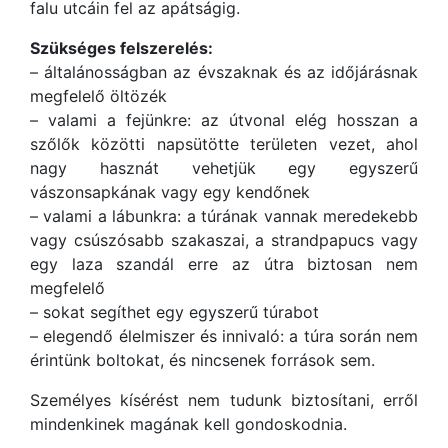
falu utcáin fel az apátságig.
Szükséges felszerelés:
– általánosságban az évszaknak és az időjárásnak
megfelelő öltözék
– valami a fejünkre: az útvonal elég hosszan a
szőlők közötti napsütötte területen vezet, ahol
nagy hasznát vehetjük egy egyszerű
vászonsapkának vagy egy kendőnek
– valami a lábunkra: a túrának vannak meredekebb
vagy csúszósabb szakaszai, a strandpapucs vagy
egy laza szandál erre az útra biztosan nem
megfelelő
– sokat segíthet egy egyszerű túrabot
– elegendő élelmiszer és innivaló: a túra során nem
érintünk boltokat, és nincsenek források sem.
Személyes kísérést nem tudunk biztosítani, erről
mindenkinek magának kell gondoskodnia.