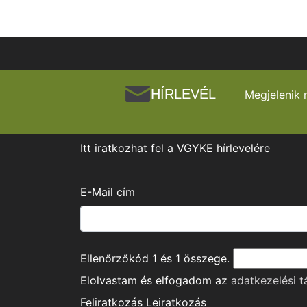
HÍRLEVÉL
Megjelenik 
Itt iratkozhat fel a VGYKE hírlevelére
E-Mail cím
Ellenőrzőkód
1
és
1
összege.
Elolvastam és elfogadom az
adatkezelési t
Feliratkozás
Leiratkozás