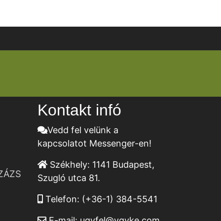
Kontakt infó
Vedd fel velünk a
kapcsolatot Messenger-en!
Székhely:
1141 Budapest,
ZÁZS
Szugló utca 81.
Telefon:
(+36-1) 384-5541
E-mail:
ugyfel@vgyke.com