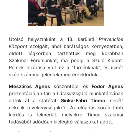
Utolsó helyszínként a 13. kerületi
Prevenciós
Központ
szolgált, ahol barátságos környezetben,
oldott légkörben tarthattuk meg korábban
Szakmai Fórumunkat, ma pedig a Szülő Klubot.
Remek lezárása volt ez a “turnénknak”, és ismét
szép számmal jelentek meg érdeklődök.
Mészáros Ágnes
köszöntője, és
Fodor Ágnes
prezentációja után a
Látásvizsgáló
munkatársának
adtuk át a stafétát:
Sinka-Fábri Tímea
mesélt
nekünk tevékenységükről. Az előadás során több
kérdés is felmerült, melyekre Tímea szakmai
tudásából adódóan kielégítő válaszokat adott.