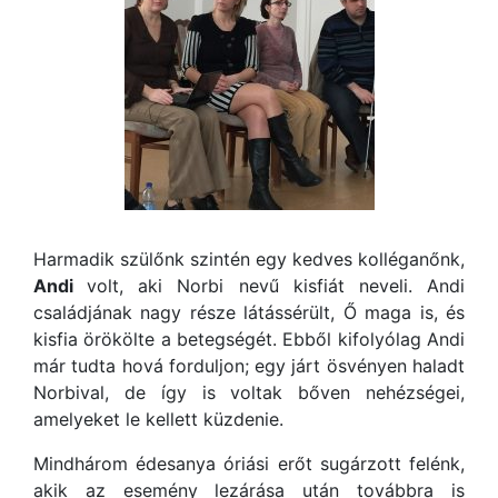
Harmadik szülőnk szintén egy kedves kolléganőnk,
Andi
volt, aki Norbi nevű kisfiát neveli. Andi
családjának nagy része látássérült, Ő maga is, és
kisfia örökölte a betegségét. Ebből kifolyólag Andi
már tudta hová forduljon; egy járt ösvényen haladt
Norbival, de így is voltak bőven nehézségei,
amelyeket le kellett küzdenie.
Mindhárom édesanya óriási erőt sugárzott felénk,
akik az esemény lezárása után továbbra is