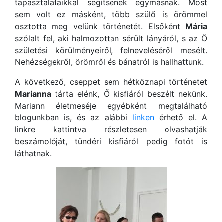
tapasztalataikkal segítsenek egymásnak. Most
sem volt ez másként, több szülő is örömmel
osztotta meg velünk történetét. Elsőként
Mária
szólalt fel, aki halmozottan sérült lányáról, s az Ő
születési körülményeiről, felneveléséről mesélt.
Nehézségekről, örömről és bánatról is hallhattunk.
A következő, cseppet sem hétköznapi történetet
Marianna
tárta elénk, Ő kisfiáról beszélt nekünk.
Mariann életmeséje egyébként megtalálható
blogunkban is, és az alábbi
linken
érhető el. A
linkre kattintva részletesen olvashatják
beszámolóját, tündéri kisfiáról pedig fotót is
láthatnak.