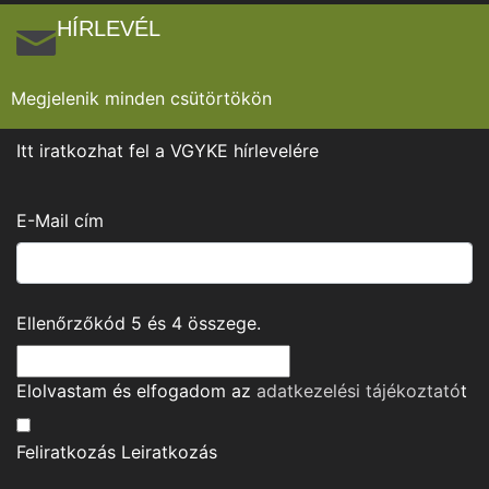
HÍRLEVÉL
Megjelenik minden csütörtökön
Itt iratkozhat fel a VGYKE hírlevelére
E-Mail cím
Ellenőrzőkód
5
és
4
összege.
Elolvastam és elfogadom az
adatkezelési tájékoztató
t
Feliratkozás
Leiratkozás