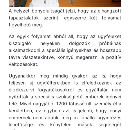
A helyzet bonyolultságát jelzi, hogy az elhangzott
tapasztalatok szerint, egyszerre két folyamat
figyelhető meg.
Az egyik folyamat abból áll, hogy az ügyfeleket
kiszolgáló helyeken dolgozók próbálnak
alkalmazkodni a speciális igényekhez és hosszabb
távra visszatekintve, könnyű megérezni a pozitív
változásokat.
Ugyanakkor még mindig gyakori az is, hogy
teljesen új ügyfélterekben is elfeledkeznek az
érzékszervi fogyatékosokról és egyáltalán nem
nyitottak a speciális szükségletű emberek igényei
felé. Mivel nagyjából 1200 látássérült személy él a
kerületben, ez egyben azt is jelenti, hogy ennyi
embernek nem adatik meg az önálló ügyintézés
lehetősége és kénytelen mások segítségét