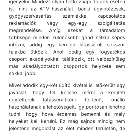
igényelni. Mindezt olyan hétköznapi dolgok esetén
is, mint az ATM-használat, banki ügyintézések,
gyógyszervásárlás, számlákkal kapcsolatos
reklamációk vagy egy-egy szolgáltatás
megrendelése. Amíg ezeket a társadalom
többsége minden különösebb gond nélkül képes
intézni, addig egy kerületi látássérült sokszor
falakba ütközik. Ahol pedig egy fogyatékos
csoport akadályokkal találkozik, ott valószínűleg
más akadályoztatott csoportok helyzete sem
sokkal jobb.
Mivel adódik egy-két üdítő kivétel is, előkerült egy
javaslat, hogy fel kellene mérni a kerületi
ügyfélterek látássérültként történő, önálló
használatának a lehetőségeit. Így pontosan lehetne
tudni, hogy hova érdemes bemenni és mely
helyeket kell kerülni. Ez még sajnos mindig nem
jelentene megoldást az élet minden területén, de