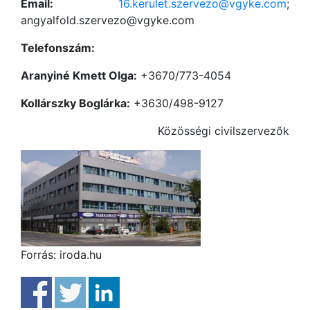
Email:
16.kerulet.szervezo@vgyke.com
;
angyalfold.szervezo@vgyke.com
Telefonszám:
Aranyiné Kmett Olga:
+3670/773-4054
Kollárszky Boglárka:
+3630/498-9127
Közösségi civilszervezők
Forrás: iroda.hu