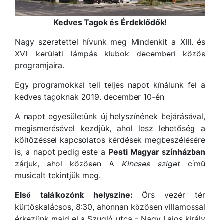
Kedves Tagok és Érdeklődők!
Nagy szeretettel hívunk meg Mindenkit a XIII. és
XVI. kerületi lámpás klubok decemberi közös
programjaira.
Egy programokkal teli teljes napot kínálunk fel a
kedves tagoknak 2019. december 10-én.
A napot egyesületünk új helyszínének bejárásával,
megismerésével kezdjük, ahol lesz lehetőség a
költözéssel kapcsolatos kérdések megbeszélésére
is, a napot pedig este a
Pesti Magyar színházban
zárjuk, ahol közösen A
Kincses sziget
című
musicalt tekintjük meg.
Első találkozónk helyszíne:
Örs vezér tér
kürtőskalácsos, 8:30, ahonnan közösen villamossal
érkezünk majd el a Szugló utca – Nagy Lajos király