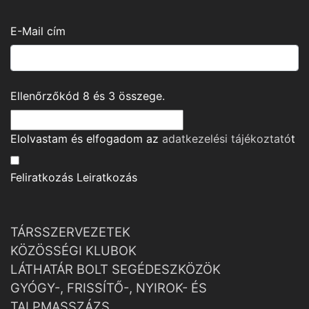
E-Mail cím
Ellenőrzőkód
8
és
3
összege.
Elolvastam és elfogadom az
adatkezelési tájékoztató
t
Feliratkozás
Leiratkozás
TÁRSSZERVEZETEK
KÖZÖSSÉGI KLUBOK
LÁTHATÁR BOLT SEGÉDESZKÖZÖK
GYÓGY-, FRISSÍTŐ-, NYIROK- ÉS
TALPMASSZÁZS