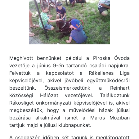
Meghívott bennünket például a Piroska Óvoda
vezetője a június 9-én tartandó családi napjukra.
Felvettük a kapcsolatot a Rákellenes Liga
képviselőjével, akivel jövőbeli együttműködésről
beszéltünk. Összeismerkedtünk a Reinhart
Közösségi Hálózat vezetőjével. Találkoztunk
Rákosliget önkormányzati képviselőjével is, akivel
megbeszéltük, hogy a művelődési házak júliusi
bezárása alkalmával ismét a Maros Moziban
tartjuk majd a júliusi klubnapunkat.
A csodaszép időben két tagunk is meglátogatott