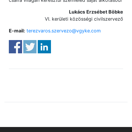
csalfa világán keresztül szemléled saját alkotásod!
Lukács Erzsébet Böbke
VI. kerületi közösségi civilszervező
E-mail:
terezvaros.szervezo@vgyke.com