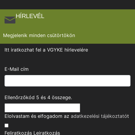
HÍRLEVÉL
Megjelenik minden csütörtökön
Itt iratkozhat fel a VGYKE hírlevelére
E-Mail cím
Ellenőrzőkód
5
és
4
összege.
Elolvastam és elfogadom az
adatkezelési tájékoztató
t
Feliratkozás
Leiratkozás