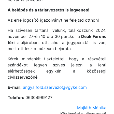
A belépés és a tárlatvezetés is ingyenes!
Az erre jogosító igazolványt ne felejtsd otthon!
Ha szívesen tartanál velünk, találkozzunk 2024.
november 27-én 10 óra 30 perckor a
Deák Ferenc
téri
aluljáróban, ott, ahol a jegypénztár is van,
mert ott lesz a múzeum bejárata.
Kérek mindenkit tisztelettel, hogy a részvételi
szándékot legyen szíves jelezni a lenti
elérhetőségek egyikén a közösségi
civilszervezőnél!
E-mail:
angyalfold.szervezo@vgyke.com
Telefon:
06304989127
Majláth Mónika
Közösségi civilszervező