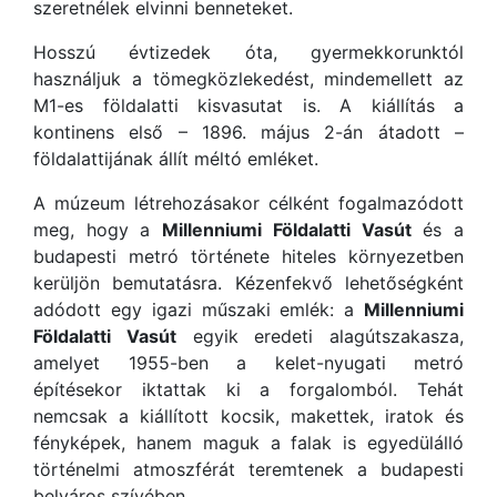
szeretnélek elvinni benneteket.
Hosszú évtizedek óta, gyermekkorunktól
használjuk a tömegközlekedést, mindemellett az
M1-es földalatti kisvasutat is. A kiállítás a
kontinens első – 1896. május 2-án átadott –
földalattijának állít méltó emléket.
A múzeum létrehozásakor célként fogalmazódott
meg, hogy a
Millenniumi Földalatti Vasút
és a
budapesti metró története hiteles környezetben
kerüljön bemutatásra. Kézenfekvő lehetőségként
adódott egy igazi műszaki emlék: a
Millenniumi
Földalatti Vasút
egyik eredeti alagútszakasza,
amelyet 1955-ben a kelet-nyugati metró
építésekor iktattak ki a forgalomból. Tehát
nemcsak a kiállított kocsik, makettek, iratok és
fényképek, hanem maguk a falak is egyedülálló
történelmi atmoszférát teremtenek a budapesti
belváros szívében.