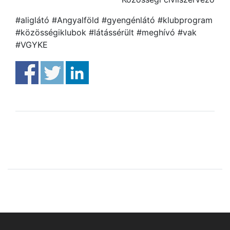
#aliglátó #Angyalföld #gyengénlátó #klubprogram
#közösségiklubok #látássérült #meghívó #vak
#VGYKE