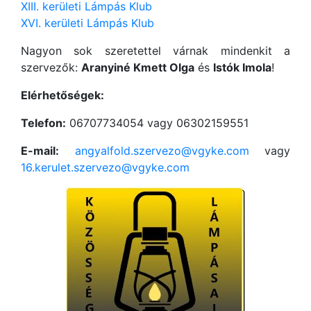
XIII. kerületi Lámpás Klub
XVI. kerületi Lámpás Klub
Nagyon sok szeretettel várnak mindenkit a
szervezők:
Aranyiné Kmett Olga
és
Istók Imola
!
Elérhetőségek:
Telefon:
06707734054 vagy 06302159551
E-mail:
angyalfold.szervezo@vgyke.com
vagy
16.kerulet.szervezo@vgyke.com