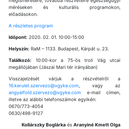
megismerésére, továbbá részvételre egészségügyi
méréseken és kulturális programokon,
előadásokon.
A részletes program
Időpont:
2020. 02. 01. 10:00-15:00
Helyszín:
RaM – 1133. Budapest, Kárpát u. 23.
Találkozó:
10:00-kor a 75-ös troli Vág utcai
megállójában (Jászai Mari tér irányában)
Visszajelzését várjuk a részvételről a
16.kerulet.szervezo@vgyke.com
, vagy az
angyalfold.szervezo@vgyke.com
e-mail címen,
illetve az alábbi telefonszámok egyikén:
0670/773-4054
0630/498-9127
Kollárszky Boglárka
és
Aranyiné Kmett Olga