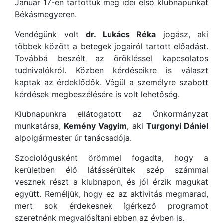
Január 17-én tartottuk meg idei első klubnapunkat
Békásmegyeren.
Vendégünk volt
dr. Lukács Réka
jogász, aki
többek között a betegek jogairól tartott előadást.
Továbbá beszélt az örökléssel kapcsolatos
tudnivalókról. Közben kérdéseikre is választ
kaptak az érdeklődők. Végül a személyre szabott
kérdések megbeszélésére is volt lehetőség.
Klubnapunkra ellátogatott az Önkormányzat
munkatársa,
Kemény Vagyim
, aki
Turgonyi Dániel
alpolgármester úr tanácsadója.
Szociológusként örömmel fogadta, hogy a
kerületben élő látássérültek szép számmal
vesznek részt a klubnapon, és jól érzik magukat
együtt. Reméljük, hogy ez az aktivitás megmarad,
mert sok érdekesnek ígérkező programot
szeretnénk megvalósítani ebben az évben is.