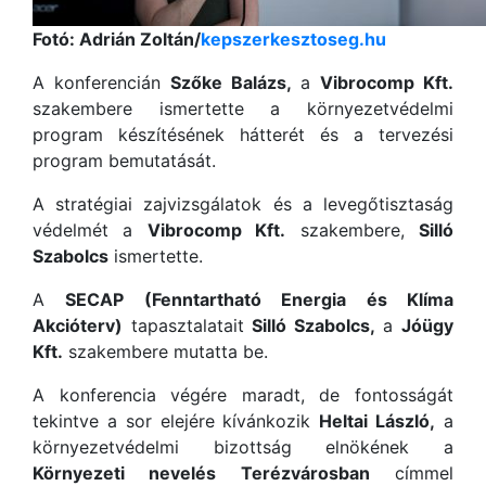
Fotó: Adrián Zoltán/
kepszerkesztoseg.hu
A konferencián
Szőke Balázs,
a
Vibrocomp Kft.
szakembere ismertette a környezetvédelmi
program készítésének hátterét és a tervezési
program bemutatását.
A stratégiai zajvizsgálatok és a levegőtisztaság
védelmét a
Vibrocomp Kft.
szakembere,
Silló
Szabolcs
ismertette.
A
SECAP (Fenntartható Energia és Klíma
Akcióterv)
tapasztalatait
Silló Szabolcs,
a
Jóügy
Kft.
szakembere mutatta be.
A konferencia végére maradt, de fontosságát
tekintve a sor elejére kívánkozik
Heltai László,
a
környezetvédelmi bizottság elnökének a
Környezeti nevelés Terézvárosban
címmel