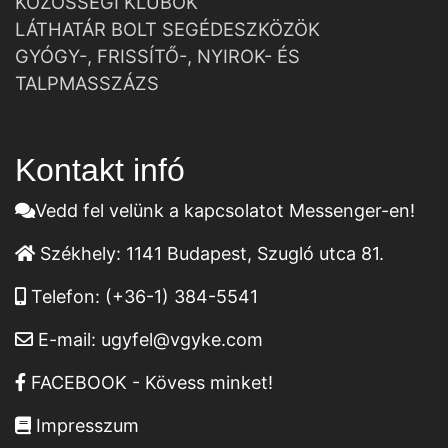
KÖZÖSSÉGI KLUBOK
LÁTHATÁR BOLT SEGÉDESZKÖZÖK
GYÓGY-, FRISSÍTŐ-, NYIROK- ÉS
TALPMASSZÁZS
Kontakt infó
Vedd fel velünk a kapcsolatot Messenger-en!
Székhely:
1141 Budapest, Szugló utca 81.
Telefon:
(+36-1) 384-5541
E-mail:
ugyfel@vgyke.com
FACEBOOK - Kövess minket!
Impresszum