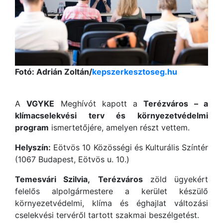
Fotó: Adrián Zoltán/
kepszerkesztoseg.hu
A
VGYKE
Meghívót kapott a
Terézváros – a
klímacselekvési terv és környezetvédelmi
program
ismertetőjére, amelyen részt vettem.
Helyszín:
Eötvös 10 Közösségi és Kulturális Színtér
(1067 Budapest, Eötvös u. 10.)
Temesvári Szilvia,
Terézváros
zöld ügyekért
felelős alpolgármestere a kerület készülő
környezetvédelmi, klíma és éghajlat változási
cselekvési tervéről tartott szakmai beszélgetést.