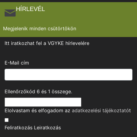
HÍRLEVÉL
Megjelenik minden csütörtökön
Itt iratkozhat fel a VGYKE hírlevelére
E-Mail cím
Ellenőrzőkód
6
és
1
összege.
Elolvastam és elfogadom az
adatkezelési tájékoztató
t
Feliratkozás
Leiratkozás