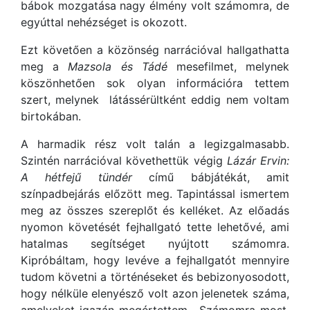
bábok mozgatása nagy élmény volt számomra, de
egyúttal nehézséget is okozott.
Ezt követően a közönség narrációval hallgathatta
meg a
Mazsola és Tádé
mesefilmet, melynek
köszönhetően sok olyan információra tettem
szert, melynek látássérültként eddig nem voltam
birtokában.
A harmadik rész volt talán a legizgalmasabb.
Szintén narrációval követhettük végig
Lázár Ervin:
A hétfejű tündér
című bábjátékát, amit
színpadbejárás előzött meg. Tapintással ismertem
meg az összes szereplőt és kelléket. Az előadás
nyomon követését fejhallgató tette lehetővé, ami
hatalmas segítséget nyújtott számomra.
Kipróbáltam, hogy levéve a fejhallgatót mennyire
tudom követni a történéseket és bebizonyosodott,
hogy nélküle elenyésző volt azon jelenetek száma,
amelyeket igazán megértettem. Számomra most,