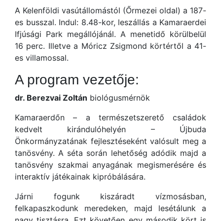
A Kelenföldi vasútállomástól (Őrmezei oldal) a 187-
es busszal. Indul: 8.48-kor, leszállás a Kamaraerdei
Ifjúsági Park megállójánál. A menetidő körülbelül
16 perc. Illetve a Móricz Zsigmond körtértől a 41-
es villamossal.
A program vezetője:
dr. Berezvai Zoltán
biológusmérnök
Kamaraerdőn – a természetszerető családok
kedvelt kirándulóhelyén – Újbuda
Önkormányzatának fejlesztéseként valósult meg a
tanösvény. A séta során lehetőség adódik majd a
tanösvény szakmai anyagának megismerésére és
interaktív játékainak kipróbálására.
Járni fogunk kiszáradt vízmosásban,
felkapaszkodunk meredeken, majd lesétálunk a
nagy tisztásra. Ezt követően egy második kört is