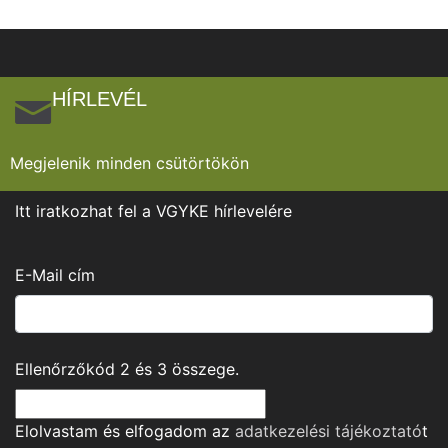
HÍRLEVÉL
Megjelenik minden csütörtökön
Itt iratkozhat fel a VGYKE hírlevelére
E-Mail cím
Ellenőrzőkód
2
és
3
összege.
Elolvastam és elfogadom az
adatkezelési tájékoztató
t