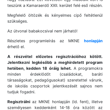
teszünk a Kamaraerdő XXII. kerület felé eső részén.
Megfelelő öltözék és kényelmes cipő feltétlenül
szükséges.
Az útvonal babakocsival nem járható!
Részletes programleírás az MKNE
honlapján
érhető el.
A részvétel előzetes regisztrációhoz kötött.
Jelentkezni legkésőbb a meghirdetett program
hetében, kedden 18 óráig lehet.
A programokra
minden érdeklődőt (családokat, baráti
társaságokat, pedagógusokat) szeretettel várunk,
de iskolás csoportok jelentkezését sajnos nem
tudjuk fogadni.
Regisztrálni
az MKNE honlapján (ld. fent), illetve
személyesen keddenként 14-18 óra között az