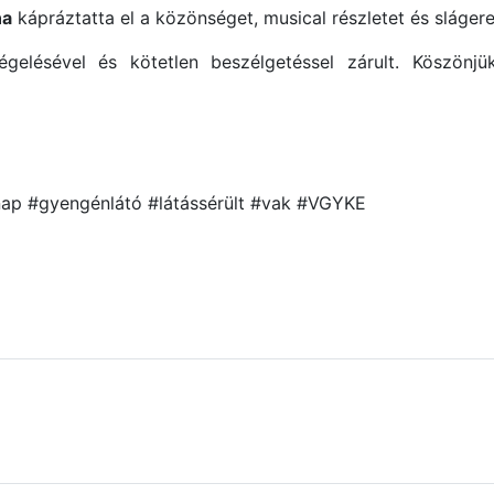
na
kápráztatta el a közönséget, musical részletet és sláger
elésével és kötetlen beszélgetéssel zárult. Köszönj
nap #gyengénlátó #látássérült #vak #VGYKE