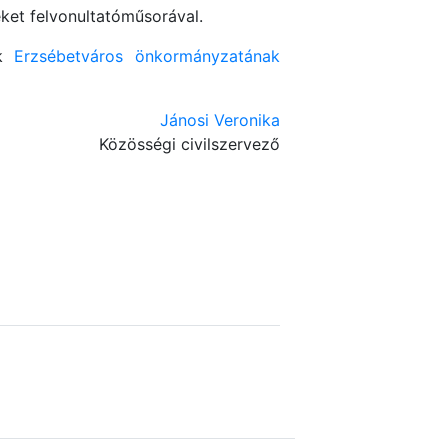
eket felvonultatóműsorával.
ük
Erzsébetváros önkormányzatának
Jánosi Veronika
Közösségi civilszervező