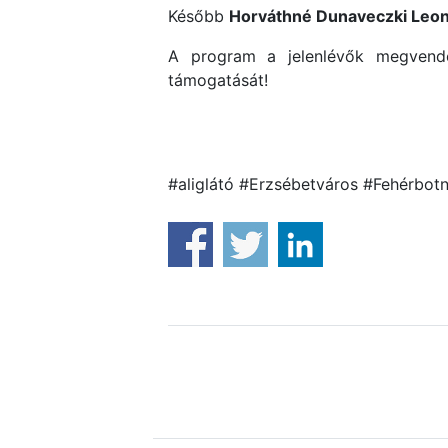
Később
Horváthné Dunaveczki Leo
A program a jelenlévők megvendég
támogatását!
#aliglátó #Erzsébetváros #Fehérbot