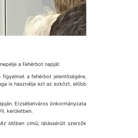
epelje a Fehérbot napját.
 figyelmet a fehérbot jelentőségére,
ga is használja ezt az ezközt, előbb
 napján. Erzsébetváros önkormányzata
II. kerületben.
 Az Időben
című, látássérült szerzők