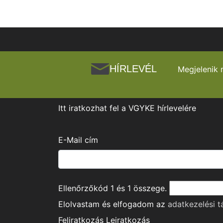
HÍRLEVÉL
Megjelenik 
Itt iratkozhat fel a VGYKE hírlevelére
E-Mail cím
Ellenőrzőkód
1
és
1
összege.
Elolvastam és elfogadom az
adatkezelési t
Feliratkozás
Leiratkozás