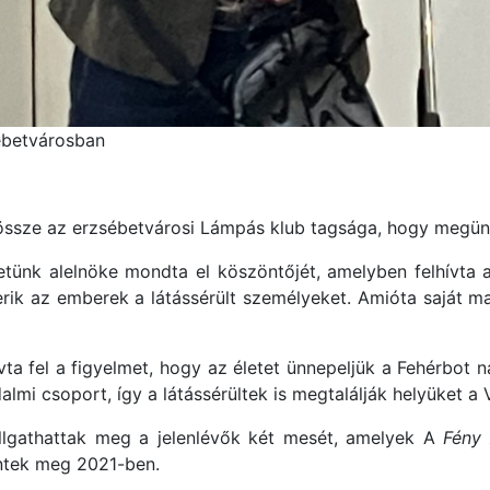
ébetvárosban
össze az erzsébetvárosi Lámpás klub tagsága, hogy megünn
tünk alelnöke mondta el köszöntőjét, amelyben felhívta a
erik az emberek a látássérült személyeket. Amióta saját ma
vta fel a figyelmet, hogy az életet ünnepeljük a Fehérbot
lmi csoport, így a látássérültek is megtalálják helyüket a V
lgathattak meg a jelenlévők két mesét, amelyek A
Fény
entek meg 2021-ben.