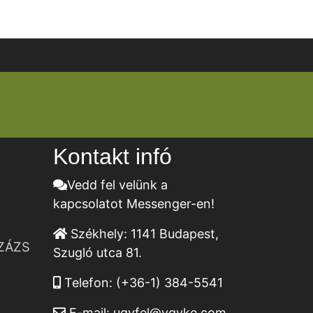
Kontakt infó
Vedd fel velünk a
kapcsolatot Messenger-en!
Székhely:
1141 Budapest,
ZÁZS
Szugló utca 81.
Telefon:
(+36-1) 384-5541
E-mail:
ugyfel@vgyke.com