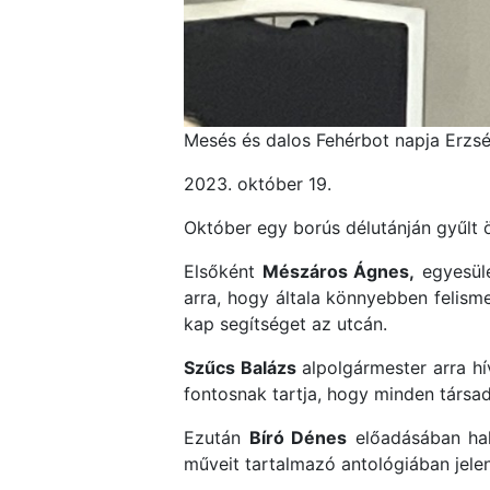
Mesés és dalos Fehérbot napja Erzs
2023. október 19.
Október egy borús délutánján gyűlt 
Elsőként
Mészáros Ágnes,
egyesüle
arra, hogy általa könnyebben felism
kap segítséget az utcán.
Szűcs Balázs
alpolgármester arra hí
fontosnak tartja, hogy minden társada
Ezután
Bíró Dénes
előadásában hal
műveit tartalmazó antológiában jel