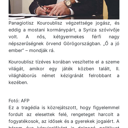
Panagiotisz Kouroublisz végzettsége jogász, és
eddig a mostani kormánypárt, a Syriza szóvivője
volt. A nős, kétgyermekes férfi nagy
népszerűségnek örvend Görögországban. „Ő a jó
ember” – mondják rá.
Kouroublisz tízéves korában veszítette el a szeme
világát, amikor egy játék közben talált, II.
világháborús német kézigránát felrobbant a
kezében.
Fotó: AFP
Ez a tragédia is közrejátszott, hogy figyelemmel
fordult az elesettek felé, rengeteget harcolt a
fogyatékosok, az idősek és a gyerekek jogaiért. A