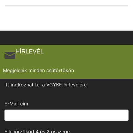
HÍRLEVÉL
Megjelenik minden csütörtökön
Itt iratkozhat fel a VGYKE hírlevelére
E-Mail cím
Ellenőrzőkód
4
és
2
összege.