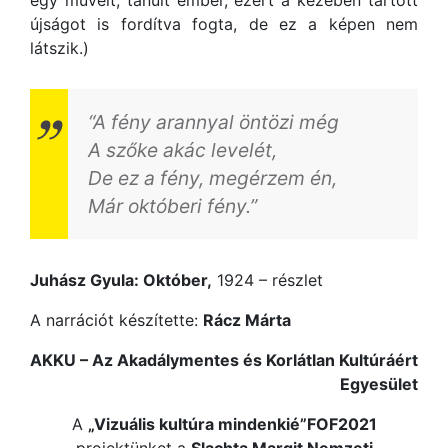
egy művelt, tanult ember, ezért a kezében tartott
újságot is fordítva fogta, de ez a képen nem
látszik.)
“A fény arannyal öntözi még
A szőke akác levelét,
De ez a fény, megérzem én,
Már októberi fény.”
Juhász Gyula: Október,
1924 – részlet
A narrációt készítette:
Rácz Márta
AKKU – Az Akadálymentes és Korlátlan Kultúráért
Egyesület
A
„Vizuális kultúra mindenkié”FOF2021