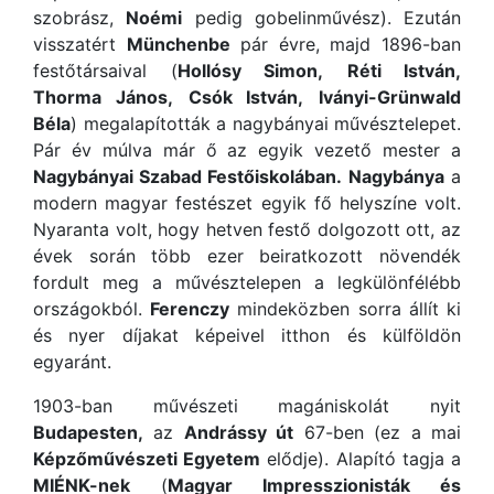
szobrász,
Noémi
pedig gobelinművész). Ezután
visszatért
Münchenbe
pár évre, majd 1896-ban
festőtársaival (
Hollósy Simon,
Réti István,
Thorma János,
Csók István,
Iványi-Grünwald
Béla
) megalapították a nagybányai művésztelepet.
Pár év múlva már ő az egyik vezető mester a
Nagybányai Szabad Festőiskolában.
Nagybánya
a
modern magyar festészet egyik fő helyszíne volt.
Nyaranta volt, hogy hetven festő dolgozott ott, az
évek során több ezer beiratkozott növendék
fordult meg a művésztelepen a legkülönfélébb
országokból.
Ferenczy
mindeközben sorra állít ki
és nyer díjakat képeivel itthon és külföldön
egyaránt.
1903-ban művészeti magániskolát nyit
Budapesten,
az
Andrássy út
67-ben (ez a mai
Képzőművészeti Egyetem
elődje). Alapító tagja a
MIÉNK-nek
(
Magyar Impresszionisták és