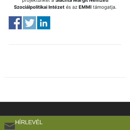
projektünket a
Slachta Margit Nemzeti
Szociálpolitikai Intézet
és az
EMMI
támogatja.
HÍRLEVÉL