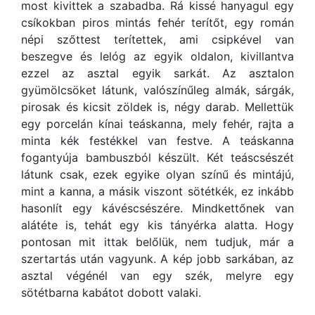
most kivittek a szabadba. Rá kissé hanyagul egy
csíkokban piros mintás fehér terítőt, egy román
népi szőttest terítettek, ami csipkével van
beszegve és lelóg az egyik oldalon, kivillantva
ezzel az asztal egyik sarkát. Az asztalon
gyümölcsöket látunk, valószínűleg almák, sárgák,
pirosak és kicsit zöldek is, négy darab. Mellettük
egy porcelán kínai teáskanna, mely fehér, rajta a
minta kék festékkel van festve. A teáskanna
fogantyúja bambuszból készült. Két teáscsészét
látunk csak, ezek egyike olyan színű és mintájú,
mint a kanna, a másik viszont sötétkék, ez inkább
hasonlít egy kávéscsészére. Mindkettőnek van
alátéte is, tehát egy kis tányérka alatta. Hogy
pontosan mit ittak belőlük, nem tudjuk, már a
szertartás után vagyunk. A kép jobb sarkában, az
asztal végénél van egy szék, melyre egy
sötétbarna kabátot dobott valaki.