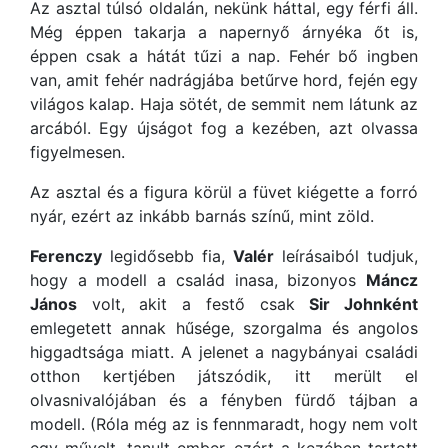
Az asztal túlsó oldalán, nekünk háttal, egy férfi áll.
Még éppen takarja a napernyő árnyéka őt is,
éppen csak a hátát tűzi a nap. Fehér bő ingben
van, amit fehér nadrágjába betűrve hord, fején egy
világos kalap. Haja sötét, de semmit nem látunk az
arcából. Egy újságot fog a kezében, azt olvassa
figyelmesen.
Az asztal és a figura körül a füvet kiégette a forró
nyár, ezért az inkább barnás színű, mint zöld.
Ferenczy
legidősebb fia,
Valér
leírásaiból tudjuk,
hogy a modell a család inasa, bizonyos
Máncz
János
volt, akit a festő csak
Sir Johnként
emlegetett annak hűsége, szorgalma és angolos
higgadtsága miatt. A jelenet a nagybányai családi
otthon kertjében játszódik, itt merült el
olvasnivalójában és a fényben fürdő tájban a
modell. (Róla még az is fennmaradt, hogy nem volt