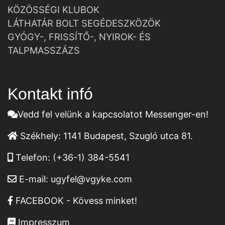
KÖZÖSSÉGI KLUBOK
LÁTHATÁR BOLT SEGÉDESZKÖZÖK
GYÓGY-, FRISSÍTŐ-, NYIROK- ÉS
TALPMASSZÁZS
Kontakt infó
Vedd fel velünk a kapcsolatot Messenger-en!
Székhely:
1141 Budapest, Szugló utca 81.
Telefon:
(+36-1) 384-5541
E-mail:
ugyfel@vgyke.com
FACEBOOK - Kövess minket!
Impresszum