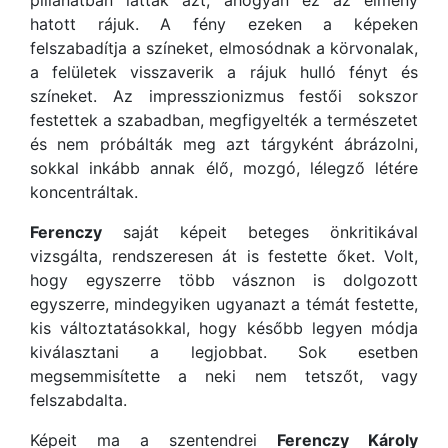
pillanatban látták azt, ahogyan ez az élmény
hatott rájuk. A fény ezeken a képeken
felszabadítja a színeket, elmosódnak a körvonalak,
a felületek visszaverik a rájuk hulló fényt és
színeket. Az impresszionizmus festői sokszor
festettek a szabadban, megfigyelték a természetet
és nem próbálták meg azt tárgyként ábrázolni,
sokkal inkább annak élő, mozgó, lélegző létére
koncentráltak.
Ferenczy
saját képeit beteges önkritikával
vizsgálta, rendszeresen át is festette őket. Volt,
hogy egyszerre több vásznon is dolgozott
egyszerre, mindegyiken ugyanazt a témát festette,
kis változtatásokkal, hogy később legyen módja
kiválasztani a legjobbat. Sok esetben
megsemmisítette a neki nem tetszőt, vagy
felszabdalta.
Képeit ma a szentendrei
Ferenczy Károly