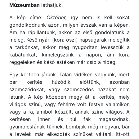
Múzeumban
láthatjuk.
A kép címe:
Október,
így nem is kell sokat
gondolkodnunk azon, milyen évszak van a képen.
Ám ha rápillantunk, akkor az első gondolatunk a
meleg. Késő nyári (kora őszi) napsugarak melegítik
a tarkónkat, ekkor még nyugodtan levesszük a
kabátunkat, kimelegszünk a napon, ám kora
reggeleken és késő estéken már csíp a hideg.
Egy kertben járunk. Talán vidéken vagyunk, mert
bár kerítés húzódik előttünk, azonban
szomszédokat, vagy szomszédos házakat nem
látunk. A kép közepén megy át a kerítés, mely
világos színű, vagy fehérre volt festve valamikor,
vagy a fa, amiből készült, annak színe világos. A
kerítésen innen és túl fák magasodnak,
gyümölcsfának tűnnek. Lombjuk még megvan, bár
a levelek már elkezdték színüket váltani, itt-ott