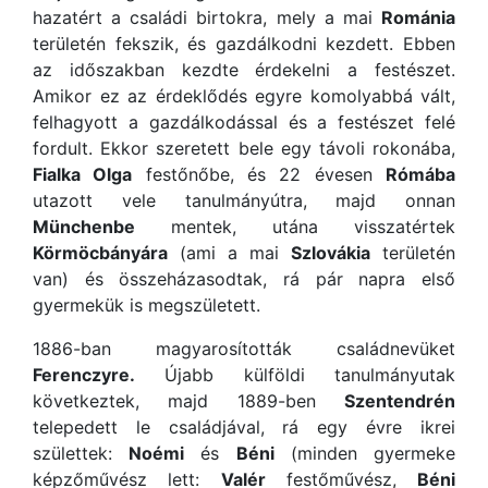
hazatért a családi birtokra, mely a mai
Románia
területén fekszik, és gazdálkodni kezdett. Ebben
az időszakban kezdte érdekelni a festészet.
Amikor ez az érdeklődés egyre komolyabbá vált,
felhagyott a gazdálkodással és a festészet felé
fordult. Ekkor szeretett bele egy távoli rokonába,
Fialka Olga
festőnőbe, és 22 évesen
Rómába
utazott vele tanulmányútra, majd onnan
Münchenbe
mentek, utána visszatértek
Körmöcbányára
(ami a mai
Szlovákia
területén
van) és összeházasodtak, rá pár napra első
gyermekük is megszületett.
1886-ban magyarosították családnevüket
Ferenczyre.
Újabb külföldi tanulmányutak
következtek, majd 1889-ben
Szentendrén
telepedett le családjával, rá egy évre ikrei
születtek:
Noémi
és
Béni
(minden gyermeke
képzőművész lett:
Valér
festőművész,
Béni