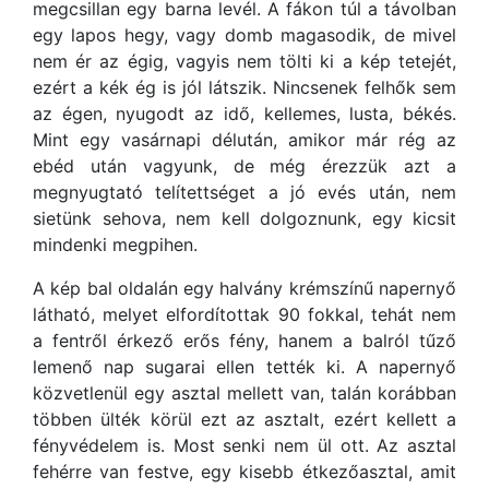
megcsillan egy barna levél. A fákon túl a távolban
egy lapos hegy, vagy domb magasodik, de mivel
nem ér az égig, vagyis nem tölti ki a kép tetejét,
ezért a kék ég is jól látszik. Nincsenek felhők sem
az égen, nyugodt az idő, kellemes, lusta, békés.
Mint egy vasárnapi délután, amikor már rég az
ebéd után vagyunk, de még érezzük azt a
megnyugtató telítettséget a jó evés után, nem
sietünk sehova, nem kell dolgoznunk, egy kicsit
mindenki megpihen.
A kép bal oldalán egy halvány krémszínű napernyő
látható, melyet elfordítottak 90 fokkal, tehát nem
a fentről érkező erős fény, hanem a balról tűző
lemenő nap sugarai ellen tették ki. A napernyő
közvetlenül egy asztal mellett van, talán korábban
többen ülték körül ezt az asztalt, ezért kellett a
fényvédelem is. Most senki nem ül ott. Az asztal
fehérre van festve, egy kisebb étkezőasztal, amit