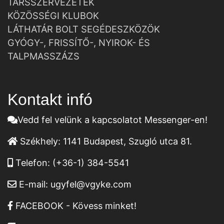
TÁRSSZERVEZETEK
KÖZÖSSÉGI KLUBOK
LÁTHATÁR BOLT SEGÉDESZKÖZÖK
GYÓGY-, FRISSÍTŐ-, NYIROK- ÉS
TALPMASSZÁZS
Kontakt infó
Vedd fel velünk a kapcsolatot Messenger-en!
Székhely:
1141 Budapest, Szugló utca 81.
Telefon:
(+36-1) 384-5541
E-mail:
ugyfel@vgyke.com
FACEBOOK - Kövess minket!