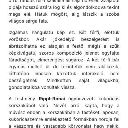
orrú, ráncos férfi szakálla és haja hófehér. Szájából
pipája hosszú szára lóg ki és elgondolkodva tekint
maga elé. Hátuk mögött, alig látszik a szoba
világos sárga fala.
Izgalmas hangulatú kép ez. Két férfi, előttük
vörösbor. Akár jókedélyű beszélgetést is
ábrázolhatna ez alapján a festő, mégis a szűk
képkivágatú, szoros kompozíció jelenet egyfajta
fáradtságot, elmerengést sugároz. A két férfi bár
egymás mellett ül, de tekintetük nem találkozik,
láthatóan nincsen közöttük interakció, nem
beszélgetnek. Mindketten saját világukba,
gondolataikba vonultak vissza.
A festmény
Rippl-Rónai
úgynevezett kukoricás
korszakából való. Nevét arról kapta, hogy a
művész ebben a korszakában a festéket laposan,
kukoricaszemre emlékeztető formákban hordja fel
a vászonra és vastagabb körvonalat hagy nekik.