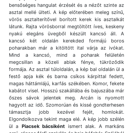
bensőséges hangulat érzését és a nézőt szinte az
asztal mellé ülteti. A kép előterében meleg színű,
vörös asztalterítővel borított kerek kis asztalkát
látunk. Rajta vörösborral megtöltött íves, keskeny
nyakú elegáns üvegből készült kancsó áll. A
kancsó két oldalán kerekded formájú boros
poharakban már a kitöltött ital várja az ivókat.
Mind a kancsó, mind a poharak felületén
megcsillan a közeli ablak fénye, tükröződik
formája. Az asztal túloldalán, a kép bal oldalán ül a
festő apja kék és barna csíkos kárpittal fedett,
magas háttámlájú, karfás székében. Komor, fekete
kabátot visel. Hosszú szakállába és bajuszába már
őszes sávok jelentek meg. Arcán is nyomott
hagyott az idő. Szomorúan és kissé gondterhesen
támasztja jobb kezével fejét, homlokát.
Elgondolkozva tekint maga elé. A kép jobb szélén
ül a
Piacsek bácsiként
ismert alak. A markáns