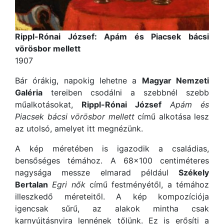
Rippl-Rónai József: Apám és Piacsek bácsi
vörösbor mellett
1907
Bár órákig, napokig lehetne a
Magyar Nemzeti
Galéria
tereiben csodálni a szebbnél szebb
műalkotásokat,
Rippl-Rónai József
Apám és
Piacsek bácsi vörösbor mellett
című alkotása lesz
az utolsó, amelyet itt megnézünk.
A kép méretében is igazodik a családias,
bensőséges témához. A 68×100 centiméteres
nagysága messze elmarad például
Székely
Bertalan
Egri nők
című festményétől, a témához
illeszkedő méreteitől. A kép kompozíciója
igencsak sűrű, az alakok mintha csak
karnyújtásnyira lennének tőlünk. Ez is erősíti a