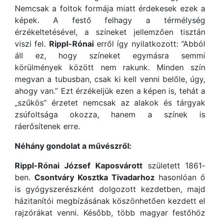
Nemcsak a foltok formája miatt érdekesek ezek a
képek. A festő felhagy a térmélység
érzékeltetésével, a színeket jellemzően tisztán
viszi fel.
Rippl-Rónai
erről így nyilatkozott: “Abból
áll ez, hogy színeket egymásra semmi
körülmények között nem rakunk. Minden szín
megvan a tubusban, csak ki kell venni belőle, úgy,
ahogy van.” Ezt érzékeljük ezen a képen is, tehát a
„szűkös” érzetet nemcsak az alakok és tárgyak
zsúfoltsága okozza, hanem a színek is
ráerősítenek erre.
Néhány gondolat a művészről:
Rippl-Rónai József
Kaposvárott
született 1861-
ben.
Csontváry Kosztka Tivadarhoz
hasonlóan ő
is gyógyszerészként dolgozott kezdetben, majd
házitanítói megbízásának köszönhetően kezdett el
rajzórákat venni. Később, több magyar festőhöz