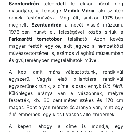
Szentendrén
telepedett le, ekkor nősül meg
másodjára, új felesége
Modok Mária,
aki szintén
remek festőművész. Még élt, amikor 1975-ben
megnyílt
Szentendrén
a nevét viselő múzeum.
1976-ban hunyt el, feleségével közös sírjuk a
Farkasréti temetőben
található. Azon kevés
magyar festők egyike, akit jegyez a nemzetközi
művészettörténet is, számos világhírű múzeumban
és gyűjteményben megtalálhatók művei.
A kép, amit mára választottunk, rendkívül
egyszerű. Vagyis első pillantásra rendkívül
egyszerűnek tűnik, a címe is csak ennyi:
Ülő férfi
.
Különleges aránya van a vászonnak, melyre
festették, kb. 80 centiméter széles és 170 cm
magas. Pont olyan mérete és aránya van, mint egy
álló embernek, egy kicsit vaskos álló embernek.
A képen, ahogy a címe is mondja, egy