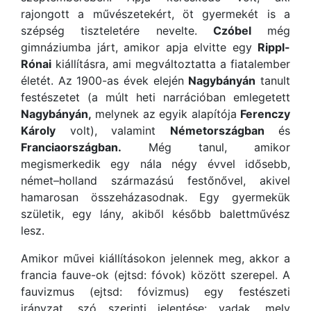
rajongott a művészetekért, öt gyermekét is a
szépség tiszteletére nevelte.
Czóbel
még
gimnáziumba járt, amikor apja elvitte egy
Rippl-
Rónai
kiállításra, ami megváltoztatta a fiatalember
életét. Az 1900-as évek elején
Nagybányán
tanult
festészetet (a múlt heti narrációban emlegetett
Nagybányán,
melynek az egyik alapítója
Ferenczy
Károly
volt), valamint
Németországban
és
Franciaországban.
Még tanul, amikor
megismerkedik egy nála négy évvel idősebb,
német–holland származású festőnővel, akivel
hamarosan összeházasodnak. Egy gyermekük
születik, egy lány, akiből később balettművész
lesz.
Amikor művei kiállításokon jelennek meg, akkor a
francia fauve-ok (ejtsd: fóvok) között szerepel. A
fauvizmus (ejtsd: fóvizmus) egy festészeti
irányzat, szó szerinti jelentése: vadak, mely