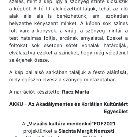
széles, mint a kép, így a szőnyeg szinte kicsúszik
a képből. A férfit alulnézetből látjuk, tehát az ülő
alak álla alá is benézhetünk, ami szokatlan
helyzetbe kényszerít minket. A képen sok színes
folt van: a könyvek, a virág, a szőnyeg mintái, a
test hatalmas foltja, arcának árnyalatai. Ezeket a
foltokat sok esetben sötét vonalak határolják,
elválasztva ezeket a színeket, hogy még véletlenül
se érjenek össze.
A kép bal alsó sarkában találjuk a festő aláírását,
mely egészen elvész a szőnyeg mintázatában.
A narrációt készítette:
Rácz Márta
AKKU – Az Akadálymentes és Korlátlan Kultúráért
Egyesület
A
„Vizuális kultúra mindenkié”FOF2021
projektünket a
Slachta Margit Nemzeti