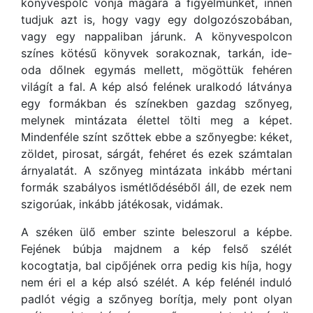
könyvespolc vonja magára a figyelmünket, innen
tudjuk azt is, hogy vagy egy dolgozószobában,
vagy egy nappaliban járunk. A könyvespolcon
színes kötésű könyvek sorakoznak, tarkán, ide-
oda dőlnek egymás mellett, mögöttük fehéren
világít a fal. A kép alsó felének uralkodó látványa
egy formákban és színekben gazdag szőnyeg,
melynek mintázata élettel tölti meg a képet.
Mindenféle színt szőttek ebbe a szőnyegbe: kéket,
zöldet, pirosat, sárgát, fehéret és ezek számtalan
árnyalatát. A szőnyeg mintázata inkább mértani
formák szabályos ismétlődéséből áll, de ezek nem
szigorúak, inkább játékosak, vidámak.
A széken ülő ember szinte beleszorul a képbe.
Fejének búbja majdnem a kép felső szélét
kocogtatja, bal cipőjének orra pedig kis híja, hogy
nem éri el a kép alsó szélét. A kép felénél induló
padlót végig a szőnyeg borítja, mely pont olyan