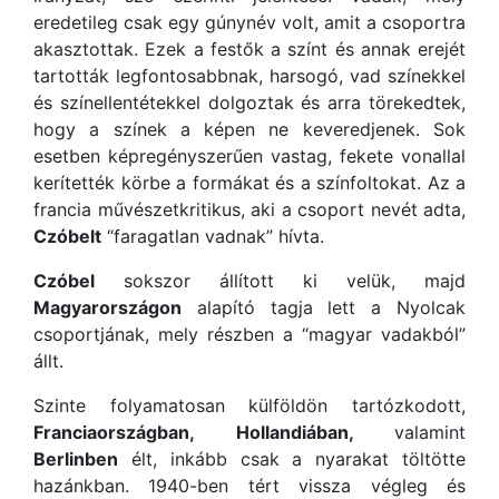
eredetileg csak egy gúnynév volt, amit a csoportra
akasztottak. Ezek a festők a színt és annak erejét
tartották legfontosabbnak, harsogó, vad színekkel
és színellentétekkel dolgoztak és arra törekedtek,
hogy a színek a képen ne keveredjenek. Sok
esetben képregényszerűen vastag, fekete vonallal
kerítették körbe a formákat és a színfoltokat. Az a
francia művészetkritikus, aki a csoport nevét adta,
Czóbelt
“faragatlan vadnak” hívta.
Czóbel
sokszor állított ki velük, majd
Magyarországon
alapító tagja lett a Nyolcak
csoportjának, mely részben a “magyar vadakból”
állt.
Szinte folyamatosan külföldön tartózkodott,
Franciaországban,
Hollandiában,
valamint
Berlinben
élt, inkább csak a nyarakat töltötte
hazánkban. 1940-ben tért vissza végleg és