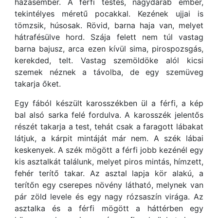
házasember. A férfi testes, nagydarab ember,
tekintélyes méretű pocakkal. Kezének ujjai is
tömzsik, húsosak. Rövid, barna haja van, melyet
hátrafésülve hord. Szája felett nem túl vastag
barna bajusz, arca ezen kívül sima, pirospozsgás,
kerekded, telt. Vastag szemöldöke alól kicsi
szemek néznek a távolba, de egy szemüveg
takarja őket.
Egy fából készült karosszékben ül a férfi, a kép
bal alsó sarka felé fordulva. A karosszék jelentős
részét takarja a test, tehát csak a faragott lábakat
látjuk, a kárpit mintáját már nem. A szék lábai
keskenyek. A szék mögött a férfi jobb kezénél egy
kis asztalkát találunk, melyet piros mintás, hímzett,
fehér terítő takar. Az asztal lapja kör alakú, a
terítőn egy cserepes növény látható, melynek van
pár zöld levele és egy nagy rózsaszín virága. Az
asztalka és a férfi mögött a háttérben egy