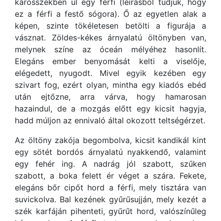
karosszékben ül egy férfi (leírásból tudjuk, hogy
ez a férfi a festő sógora). Ő az egyetlen alak a
képen, szinte tökéletesen betölti a figurája a
vásznat. Zöldes-kékes árnyalatú öltönyben van,
melynek színe az óceán mélyéhez hasonlít.
Elegáns ember benyomását kelti a viselője,
elégedett, nyugodt. Mivel egyik kezében egy
szivart fog, ezért olyan, mintha egy kiadós ebéd
után ejtőzne, arra várva, hogy hamarosan
hazaindul, de a mozgás előtt egy kicsit hagyja,
hadd múljon az ennivaló által okozott teltségérzet.
Az öltöny zakója begombolva, kicsit kandikál kint
egy sötét bordós árnyalatú nyakkendő, valamint
egy fehér ing. A nadrág jól szabott, szűken
szabott, a boka felett ér véget a szára. Fekete,
elegáns bőr cipőt hord a férfi, mely tisztára van
suvickolva. Bal kezének gyűrűsujján, mely kezét a
szék karfáján pihenteti, gyűrűt hord, valószínűleg