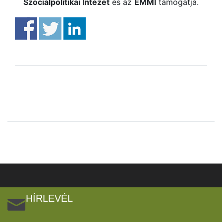
Szociálpolitikai Intézet
és az
EMMI
támogatja.
HÍRLEVÉL