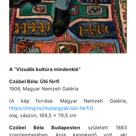
A “Vizuális kultúra mindenkié”
Czóbel Béla: Ülő férfi
1906, Magyar Nemzeti Galéria
(A kép forrása: Magyar Nemzeti Galéria,
https://mng.hu/mutargyak/ulo-ferfi/
)
olaj, vászon, 169,5 × 79,5 cm
Czóbel Béla
Budapesten
született 1883
szeptemberében. Apja kereskedő volt, aki