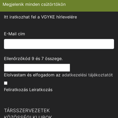
Megjelenik minden csütörtökön
Itt iratkozhat fel a VGYKE hírlevelére
E-Mail cím
Ellenőrzőkód
9
és
7
összege.
Elolvastam és elfogadom az
adatkezelési tájékoztató
t
Feliratkozás
Leiratkozás
TÁRSSZERVEZETEK
KÖZÖSSÉGI KLUBOK