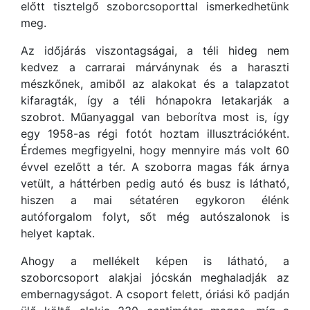
előtt tisztelgő szoborcsoporttal ismerkedhetünk
meg.
Az időjárás viszontagságai, a téli hideg nem
kedvez a carrarai márványnak és a haraszti
mészkőnek, amiből az alakokat és a talapzatot
kifaragták, így a téli hónapokra letakarják a
szobrot. Műanyaggal van beborítva most is, így
egy 1958-as régi fotót hoztam illusztrációként.
Érdemes megfigyelni, hogy mennyire más volt 60
évvel ezelőtt a tér. A szoborra magas fák árnya
vetült, a háttérben pedig autó és busz is látható,
hiszen a mai sétatéren egykoron élénk
autóforgalom folyt, sőt még autószalonok is
helyet kaptak.
Ahogy a mellékelt képen is látható, a
szoborcsoport alakjai jócskán meghaladják az
embernagyságot. A csoport felett, óriási kő padján