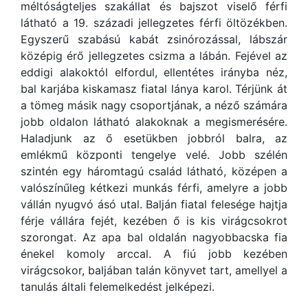
méltóságteljes szakállat és bajszot viselő férfi
látható a 19. századi jellegzetes férfi öltözékben.
Egyszerű szabású kabát zsinórozással, lábszár
középig érő jellegzetes csizma a lábán. Fejével az
eddigi alakoktól elfordul, ellentétes irányba néz,
bal karjába kiskamasz fiatal lánya karol. Térjünk át
a tömeg másik nagy csoportjának, a néző számára
jobb oldalon látható alakoknak a megismerésére.
Haladjunk az ő esetükben jobbról balra, az
emlékmű központi tengelye velé. Jobb szélén
szintén egy háromtagú család látható, középen a
valószínűleg kétkezi munkás férfi, amelyre a jobb
vállán nyugvó ásó utal. Balján fiatal felesége hajtja
férje vállára fejét, kezében ő is kis virágcsokrot
szorongat. Az apa bal oldalán nagyobbacska fia
énekel komoly arccal. A fiú jobb kezében
virágcsokor, baljában talán könyvet tart, amellyel a
tanulás általi felemelkedést jelképezi.