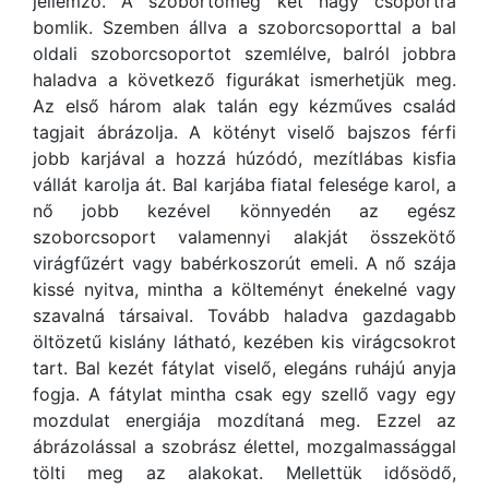
jellemző. A szobortömeg két nagy csoportra
bomlik. Szemben állva a szoborcsoporttal a bal
oldali szoborcsoportot szemlélve, balról jobbra
haladva a következő figurákat ismerhetjük meg.
Az első három alak talán egy kézműves család
tagjait ábrázolja. A kötényt viselő bajszos férfi
jobb karjával a hozzá húzódó, mezítlábas kisfia
vállát karolja át. Bal karjába fiatal felesége karol, a
nő jobb kezével könnyedén az egész
szoborcsoport valamennyi alakját összekötő
virágfűzért vagy babérkoszorút emeli. A nő szája
kissé nyitva, mintha a költeményt énekelné vagy
szavalná társaival. Tovább haladva gazdagabb
öltözetű kislány látható, kezében kis virágcsokrot
tart. Bal kezét fátylat viselő, elegáns ruhájú anyja
fogja. A fátylat mintha csak egy szellő vagy egy
mozdulat energiája mozdítaná meg. Ezzel az
ábrázolással a szobrász élettel, mozgalmassággal
tölti meg az alakokat. Mellettük idősödő,