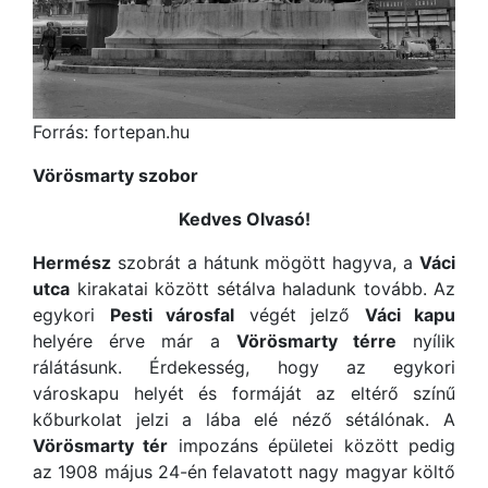
Forrás: fortepan.hu
Vörösmarty szobor
Kedves Olvasó!
Hermész
szobrát a hátunk mögött hagyva, a
Váci
utca
kirakatai között sétálva haladunk tovább. Az
egykori
Pesti városfal
végét jelző
Váci kapu
helyére érve már a
Vörösmarty térre
nyílik
rálátásunk. Érdekesség, hogy az egykori
városkapu helyét és formáját az eltérő színű
kőburkolat jelzi a lába elé néző sétálónak. A
Vörösmarty tér
impozáns épületei között pedig
az 1908 május 24-én felavatott nagy magyar költő