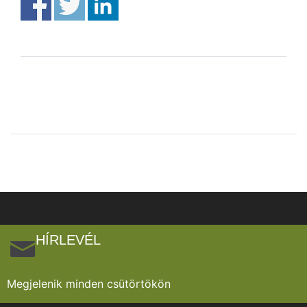
HÍRLEVÉL
Megjelenik minden csütörtökön