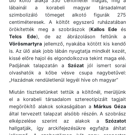
ülő költő alakja 330 centiméter magas, míg a
lábainál a korabeli magyar társadalmat
szimbolizáló tömeget alkotó figurák 275
centiméteresek. A költőt egyszerű ruházatában
örökítették meg a szobrászok (
Kallos Ede
és
Telcs Ede
), de az ábrázoláson feltűnik a
Vörösmartyra
jellemző, nyakába kötött kis kendő
is. Az ülő alak jobb lábán nyugtatja mindkét kezét,
kissé előre hajol és elgondolkozva tekint maga elé.
Padjának talapzatán a
Szózat
jól ismert sorai
olvashatók a kőbe vésve csupa nagybetűvel:
„Hazádnak rendületlenül legyél híve oh magyar”
Miután tiszteletünket tettük a költőnél, merüljünk
el a korabeli társadalom sztereotipizált tagjait
megörökítő alakok sokaságában a
Márkus Géza
által tervezett talapzat alsóbb részén. A szobrász
elképzelése szerint az alakok a
Szózatot
hallgatják, így arckifejezésükre egyfajta áhítat