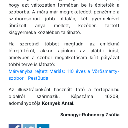
hogy azt változatlan formában be is építették a
szoborba. A mára már megfeketedett pénzérme a
szoborcsoport jobb oldalán, két gyermekével
ábrázolt anya mellett, kezében tartott
kisgyermeke közelében található.
Ha szeretnél többet megtudni az emlékmű
létrejöttéről, akkor ajánlom az alábbi írást,
amelyben a szobor megalkotására kiírt pályázat
többi terve is látható:
Márványba rejtett Máriás: 110 éves a Vörösmarty-
szobor | PestBuda
Az illusztrációként használt fotó a fortepan.hu
oldalról származik. Képszáma 16208,
adományozója
Kotnyek Antal
.
Somogyi-Rohonczy Zsófia