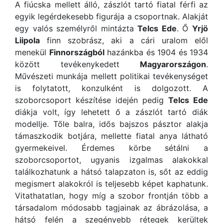
A fiúcska mellett álló, zászlót tartó fiatal férfi az
egyik legérdekesebb figurája a csoportnak. Alakját
egy valós személyről mintázta
Telcs Ede
. Ő
Yrjö
Liipola
finn szobrász, aki a cári uralom elől
menekül
Finnországból
hazánkba és 1904 és 1934
között tevékenykedett
Magyarországon
.
Művészeti munkája mellett politikai tevékenységet
is folytatott, konzulként is dolgozott. A
szoborcsoport készítése idején pedig
Telcs Ede
diákja volt, így lehetett ő a zászlót tartó diák
modellje. Tőle balra, idős bajszos pásztor alakja
támaszkodik botjára, mellette fiatal anya látható
gyermekeivel. Érdemes körbe sétálni a
szoborcsoportot, ugyanis izgalmas alakokkal
találkozhatunk a hátsó talapzaton is, sőt az eddig
megismert alakokról is teljesebb képet kaphatunk.
Vitathatatlan, hogy míg a szobor frontján több a
társadalom módosabb tagjainak az ábrázolása, a
hátsó felén a szegényebb rétegek kerültek