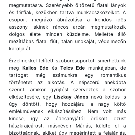
megmutatásra. Szerényebb öltözetű fiatal lányok
és férfiak, kezükben tartva munkaeszközeiket. A
csoport megrázó ábrázolása a kendős idős
asszony, akinek ráncos arcán megmutatkozik
dolgos élete minden küzdelme. Mellette álló
mezítlábas fiatal fiút, talán unokáját, védelmezőn
karolja át.
Érzelmekkel telített szoborcsoportot ismerhettünk
meg
Kallos Ede
és
Telcs Ede
munkájában, de
tartogat még számunkra egy romantikus
történetet az alkotás. A népszerű anekdota
szerint, amikor gyűjtést szerveztek a szobor
elkészítésére, egy
Liszkay János
nevű koldus is
úgy döntött, hogy hozzájárul a nagy költő
emlékművének elkészítéséhez. Nem volt más
kincse, így az édesanyjától örökölt ezüst
húszkrajcárost, másnéven Máriás, küldte el a
bizottságnak, akiket úgy megérintett a felajánlás,