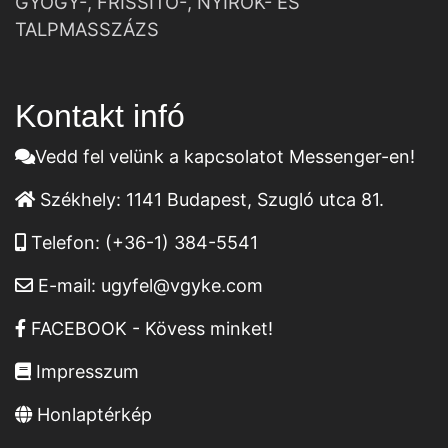
GYÓGY-, FRISSÍTŐ-, NYIROK- ÉS
TALPMASSZÁZS
Kontakt infó
Vedd fel velünk a kapcsolatot Messenger-en!
Székhely:
1141 Budapest, Szugló utca 81.
Telefon:
(+36-1) 384-5541
E-mail:
ugyfel@vgyke.com
FACEBOOK - Kövess minket!
Impresszum
Honlaptérkép