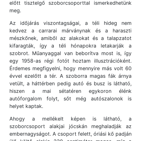
előtt tisztelgő szoborcsoporttal ismerkedhetünk
meg.
Az időjárás viszontagságai, a téli hideg nem
kedvez a carrarai márványnak és a haraszti
mészkőnek, amiből az alakokat és a talapzatot
kifaragták, így a téli hónapokra letakarják a
szobrot. Műanyaggal van beborítva most is, így
egy 1958-as régi fotót hoztam illusztrációként.
Érdemes megfigyelni, hogy mennyire más volt 60
évvel ezelőtt a tér. A szoborra magas fák árnya
vetült, a háttérben pedig autó és busz is látható,
hiszen a mai sétatéren egykoron élénk
autóforgalom folyt, sőt még autószalonok is
helyet kaptak.
Ahogy a mellékelt képen is látható, a
szoborcsoport alakjai jócskán meghaladják az
embernagyságot. A csoport felett, óriási kő padján