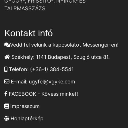
GYÓGY-, FRISSÍTŐ-, NYIROK- ÉS
TALPMASSZÁZS
Kontakt infó
Vedd fel velünk a kapcsolatot Messenger-en!
Székhely:
1141 Budapest, Szugló utca 81.
Telefon:
(+36-1) 384-5541
E-mail:
ugyfel@vgyke.com
FACEBOOK - Kövess minket!
Impresszum
Honlaptérkép