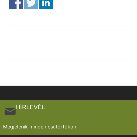
HÍRLEVÉL
Megjelenik minden csütörtökön