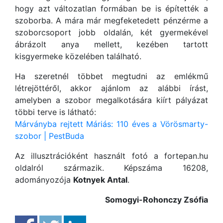
hogy azt változatlan formában be is építették a
szoborba. A mára már megfeketedett pénzérme a
szoborcsoport jobb oldalán, két gyermekével
ábrázolt anya mellett, kezében tartott
kisgyermeke közelében található.
Ha szeretnél többet megtudni az emlékmű
létrejöttéről, akkor ajánlom az alábbi írást,
amelyben a szobor megalkotására kiírt pályázat
többi terve is látható:
Márványba rejtett Máriás: 110 éves a Vörösmarty-
szobor | PestBuda
Az illusztrációként használt fotó a fortepan.hu
oldalról származik. Képszáma 16208,
adományozója
Kotnyek Antal
.
Somogyi-Rohonczy Zsófia