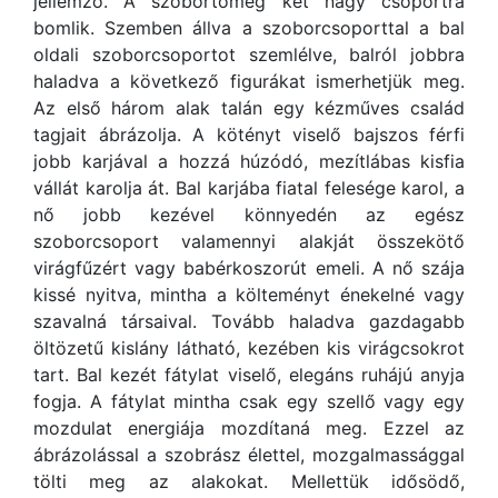
jellemző. A szobortömeg két nagy csoportra
bomlik. Szemben állva a szoborcsoporttal a bal
oldali szoborcsoportot szemlélve, balról jobbra
haladva a következő figurákat ismerhetjük meg.
Az első három alak talán egy kézműves család
tagjait ábrázolja. A kötényt viselő bajszos férfi
jobb karjával a hozzá húzódó, mezítlábas kisfia
vállát karolja át. Bal karjába fiatal felesége karol, a
nő jobb kezével könnyedén az egész
szoborcsoport valamennyi alakját összekötő
virágfűzért vagy babérkoszorút emeli. A nő szája
kissé nyitva, mintha a költeményt énekelné vagy
szavalná társaival. Tovább haladva gazdagabb
öltözetű kislány látható, kezében kis virágcsokrot
tart. Bal kezét fátylat viselő, elegáns ruhájú anyja
fogja. A fátylat mintha csak egy szellő vagy egy
mozdulat energiája mozdítaná meg. Ezzel az
ábrázolással a szobrász élettel, mozgalmassággal
tölti meg az alakokat. Mellettük idősödő,