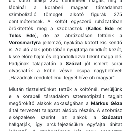
ülő költő alakja 330 centiméter magas, míg a
lábainál a korabeli magyar társadalmat
szimbolizáló tömeget alkotó figurák 275
centiméteresek. A költőt egyszerű ruházatában
örökítették meg a szobrászok (
Kallos Ede
és
Telcs Ede
), de az ábrázoláson feltűnik a
Vörösmartyra
jellemző, nyakába kötött kis kendő
is. Az ülő alak jobb lábán nyugtatja mindkét kezét,
kissé előre hajol és elgondolkozva tekint maga elé.
Padjának talapzatán a
Szózat
jól ismert sorai
olvashatók a kőbe vésve csupa nagybetűvel:
„Hazádnak rendületlenül legyél híve oh magyar”
Miután tiszteletünket tettük a költőnél, merüljünk
el a korabeli társadalom sztereotipizált tagjait
megörökítő alakok sokaságában a
Márkus Géza
által tervezett talapzat alsóbb részén. A szobrász
elképzelése szerint az alakok a
Szózatot
hallgatják, így arckifejezésükre egyfajta áhítat