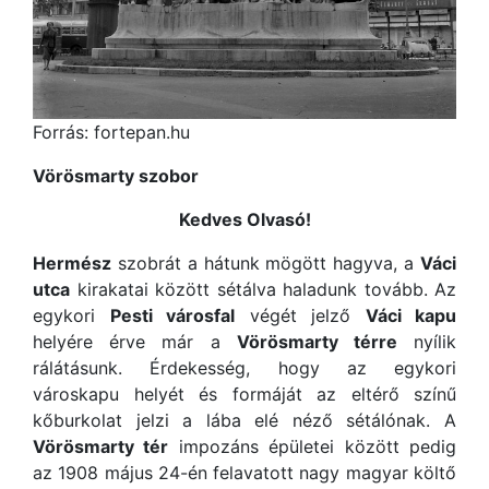
Forrás: fortepan.hu
Vörösmarty szobor
Kedves Olvasó!
Hermész
szobrát a hátunk mögött hagyva, a
Váci
utca
kirakatai között sétálva haladunk tovább. Az
egykori
Pesti városfal
végét jelző
Váci kapu
helyére érve már a
Vörösmarty térre
nyílik
rálátásunk. Érdekesség, hogy az egykori
városkapu helyét és formáját az eltérő színű
kőburkolat jelzi a lába elé néző sétálónak. A
Vörösmarty tér
impozáns épületei között pedig
az 1908 május 24-én felavatott nagy magyar költő