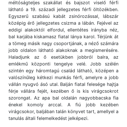
méltóságteljes szakállat és bajszot viselő férfi
látható a 19. századi jellegzetes férfi öltözékben.
Egyszerű szabású kabát zsinórozással, lábszár
középig érő jellegzetes csizma a lábán. Fejével az
eddigi alakoktól elfordul, ellentétes irányba néz,
bal karjába kiskamasz fiatal lánya karol. Térjünk át
a tömeg másik nagy csoportjának, a néző számára
jobb oldalon látható alakoknak a megismerésére.
Haladjunk az ő esetükben jobbról balra, az
emlékmű központi tengelye velé. Jobb szélén
szintén egy háromtagú család látható, középen a
valószínűleg kétkezi munkás férfi, amelyre a jobb
vállán nyugvó ásó utal. Balján fiatal felesége hajtja
férje vállára fejét, kezében ő is kis virágcsokrot
szorongat. Az apa bal oldalán nagyobbacska fia
énekel komoly arccal. A fiú jobb kezében
virágcsokor, baljában talán könyvet tart, amellyel a
tanulás általi felemelkedést jelképezi.