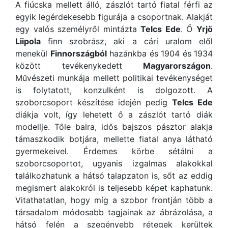
A fiúcska mellett álló, zászlót tartó fiatal férfi az
egyik legérdekesebb figurája a csoportnak. Alakját
egy valós személyről mintázta
Telcs Ede
. Ő
Yrjö
Liipola
finn szobrász, aki a cári uralom elől
menekül
Finnországból
hazánkba és 1904 és 1934
között tevékenykedett
Magyarországon
.
Művészeti munkája mellett politikai tevékenységet
is folytatott, konzulként is dolgozott. A
szoborcsoport készítése idején pedig
Telcs Ede
diákja volt, így lehetett ő a zászlót tartó diák
modellje. Tőle balra, idős bajszos pásztor alakja
támaszkodik botjára, mellette fiatal anya látható
gyermekeivel. Érdemes körbe sétálni a
szoborcsoportot, ugyanis izgalmas alakokkal
találkozhatunk a hátsó talapzaton is, sőt az eddig
megismert alakokról is teljesebb képet kaphatunk.
Vitathatatlan, hogy míg a szobor frontján több a
társadalom módosabb tagjainak az ábrázolása, a
hátsó felén a szegényebb rétegek kerültek