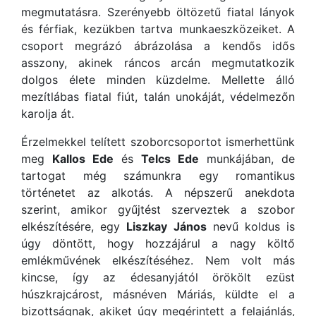
megmutatásra. Szerényebb öltözetű fiatal lányok
és férfiak, kezükben tartva munkaeszközeiket. A
csoport megrázó ábrázolása a kendős idős
asszony, akinek ráncos arcán megmutatkozik
dolgos élete minden küzdelme. Mellette álló
mezítlábas fiatal fiút, talán unokáját, védelmezőn
karolja át.
Érzelmekkel telített szoborcsoportot ismerhettünk
meg
Kallos Ede
és
Telcs Ede
munkájában, de
tartogat még számunkra egy romantikus
történetet az alkotás. A népszerű anekdota
szerint, amikor gyűjtést szerveztek a szobor
elkészítésére, egy
Liszkay János
nevű koldus is
úgy döntött, hogy hozzájárul a nagy költő
emlékművének elkészítéséhez. Nem volt más
kincse, így az édesanyjától örökölt ezüst
húszkrajcárost, másnéven Máriás, küldte el a
bizottságnak, akiket úgy megérintett a felajánlás,