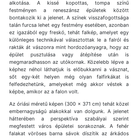
alkotása. A kissé kopottas, tompa színű
festményen a reneszánsz épületek között
bontakozik ki a jelenet. A színek visszafogottsága
talán furcsa lehet egy festmény esetében, azonban
ez igazából egy freskó, tehát falkép, amelyet egy
különleges technikával választottak le a falról és
rakták át vászonra mint hordozóanyagra, hogy az
épület pusztulása vagy átépítése után is
megmaradhasson az utókornak. Közelebb lépve a
képhez néhol láthatjuk is előbukkanni a vásznat,
sőt egy-két helyen még olyan falfirkákat is
felfedezhetünk, amelyeket még akkor véstek a
képbe, amikor az a falon volt.
Az óriási méretű képen (300 x 371 cm) tehát közel
embernagyságú alakokkal van dolgunk. A jelenet
hátterében a perspektíva szabályai szerint
megfestett város épületei sorakoznak. A fehér
falakat vöröses barna sávok díszítik az árkádos