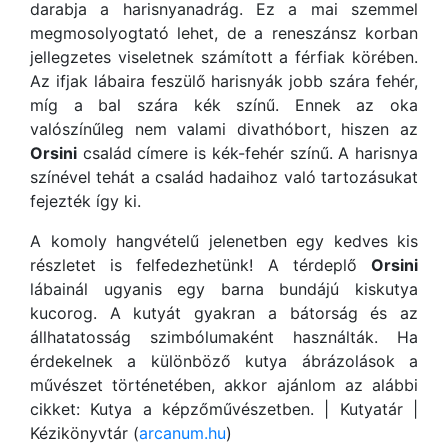
darabja a harisnyanadrág. Ez a mai szemmel
megmosolyogtató lehet, de a reneszánsz korban
jellegzetes viseletnek számított a férfiak körében.
Az ifjak lábaira feszülő harisnyák jobb szára fehér,
míg a bal szára kék színű. Ennek az oka
valószínűleg nem valami divathóbort, hiszen az
Orsini
család címere is kék-fehér színű. A harisnya
színével tehát a család hadaihoz való tartozásukat
fejezték így ki.
A komoly hangvételű jelenetben egy kedves kis
részletet is felfedezhetünk! A térdeplő
Orsini
lábainál ugyanis egy barna bundájú kiskutya
kucorog. A kutyát gyakran a bátorság és az
állhatatosság szimbólumaként használták. Ha
érdekelnek a különböző kutya ábrázolások a
művészet történetében, akkor ajánlom az alábbi
cikket: Kutya a képzőművészetben. | Kutyatár |
Kézikönyvtár (
arcanum.hu
)