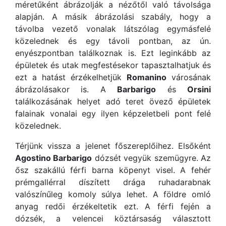
méretűként ábrázolják a nézőtől való távolsága
alapján. A másik ábrázolási szabály, hogy a
távolba vezető vonalak látszólag egymásfelé
közelednek és egy távoli pontban, az ún.
enyészpontban találkoznak is. Ezt leginkább az
épületek és utak megfestésekor tapasztalhatjuk és
ezt a hatást érzékelhetjük
Romanino
városának
ábrázolásakor is. A
Barbarigo
és
Orsini
találkozásának helyet adó teret övező épületek
falainak vonalai egy ilyen képzeletbeli pont felé
közelednek.
Térjünk vissza a jelenet főszereplőihez. Elsőként
Agostino Barbarigo
dózsét vegyük szemügyre. Az
ősz szakállú férfi barna köpenyt visel. A fehér
prémgallérral díszített drága ruhadarabnak
valószínűleg komoly súlya lehet. A földre omló
anyag redői érzékeltetik ezt. A férfi fején a
dózsék, a velencei köztársaság választott