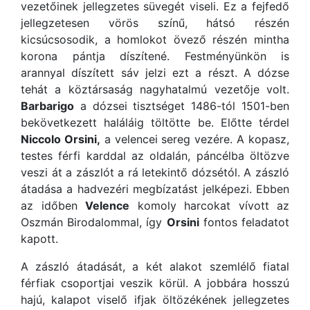
vezetőinek jellegzetes süvegét viseli. Ez a fejfedő
jellegzetesen vörös színű, hátsó részén
kicsúcsosodik, a homlokot övező részén mintha
korona pántja díszítené. Festményünkön is
arannyal díszített sáv jelzi ezt a részt. A dózse
tehát a köztársaság nagyhatalmú vezetője volt.
Barbarigo
a dózsei tisztséget 1486-tól 1501-ben
bekövetkezett haláláig töltötte be. Előtte térdel
Niccolo Orsini,
a velencei sereg vezére. A kopasz,
testes férfi karddal az oldalán, páncélba öltözve
veszi át a zászlót a rá letekintő dózsétól. A zászló
átadása a hadvezéri megbízatást jelképezi. Ebben
az időben
Velence
komoly harcokat vívott az
Oszmán Birodalommal, így
Orsini
fontos feladatot
kapott.
A zászló átadását, a két alakot szemlélő fiatal
férfiak csoportjai veszik körül. A jobbára hosszú
hajú, kalapot viselő ifjak öltözékének jellegzetes