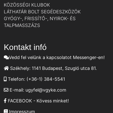
KÖZÖSSÉGI KLUBOK
LÁTHATÁR BOLT SEGÉDESZKÖZÖK
GYÓGY-, FRISSÍTŐ-, NYIROK- ÉS
TALPMASSZÁZS
Kontakt infó
Vedd fel velünk a kapcsolatot Messenger-en!
Székhely:
1141 Budapest, Szugló utca 81.
Telefon:
(+36-1) 384-5541
E-mail:
ugyfel@vgyke.com
FACEBOOK - Kövess minket!
Impresszum