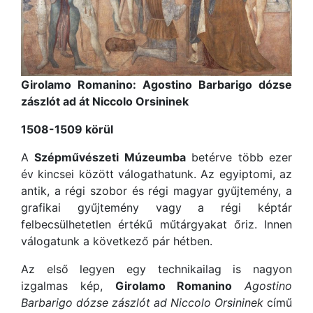
Girolamo Romanino: Agostino Barbarigo dózse
zászlót ad át Niccolo Orsininek
1508-1509 körül
A
Szépművészeti Múzeumba
betérve több ezer
év kincsei között válogathatunk. Az egyiptomi, az
antik, a régi szobor és régi magyar gyűjtemény, a
grafikai gyűjtemény vagy a régi képtár
felbecsülhetetlen értékű műtárgyakat őriz. Innen
válogatunk a következő pár hétben.
Az első legyen egy technikailag is nagyon
izgalmas kép,
Girolamo Romanino
Agostino
Barbarigo dózse zászlót ad Niccolo Orsininek
című