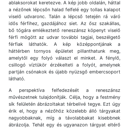
ablaksorokat keretezve. A kép jobb oldalán, háttal
a nézőnek lépcsőn halad felfelé egy tollas kalapot
viselő udvaronc. Talán a lépcső tetején rá váró
idős férfihez, gazdájához siet. Az ősz szakállas,
bő tógára emlékeztető reneszánsz köpenyt viselő
férfi mögött az udvar további tagjai, beszélgető
férfiak láthatók. A kép középpontjának a
háttérben tornyos épületet pillanthatunk meg,
amelytől egy folyó választ el minket. A fénylő,
csillogó víztükör érzékelteti a folyót, amelynek
partján csónakok és újabb nyüzsgő embercsoport
látható.
A perspektíva felfedezését a reneszánsz
művészetnek tulajdonítják. Célja, hogy a festmény
sík felületén ábrázoltakat térbelivé tegye. Ezt úgy
érik el, hogy a nézőhöz közelebb álló tárgyakat
nagyobbaknak, míg a távolabbakat kisebbnek
ábrázolja. Tehát egy és ugyanazon tárgyat eltérő