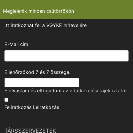
Megjelenik minden csütörtökön
Itt iratkozhat fel a VGYKE hírlevelére
E-Mail cím
Ellenőrzőkód
7
és
7
összege.
Elolvastam és elfogadom az
adatkezelési tájékoztató
t
Feliratkozás
Leiratkozás
TÁRSSZERVEZETEK